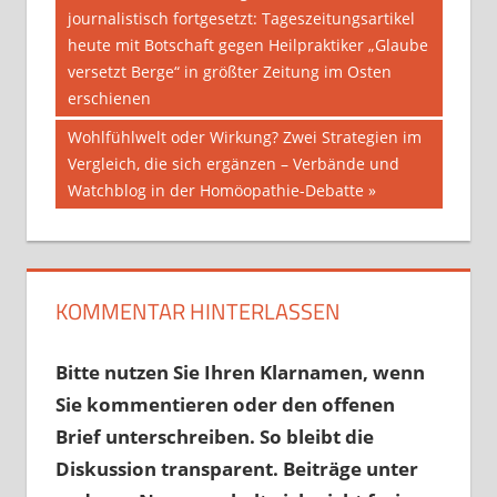
Beitrag:
journalistisch fortgesetzt: Tageszeitungsartikel
heute mit Botschaft gegen Heilpraktiker „Glaube
versetzt Berge“ in größter Zeitung im Osten
erschienen
Nächster
Wohlfühlwelt oder Wirkung? Zwei Strategien im
Beitrag:
Vergleich, die sich ergänzen – Verbände und
Watchblog in der Homöopathie-Debatte
KOMMENTAR HINTERLASSEN
Bitte nutzen Sie Ihren Klarnamen, wenn
Sie kommentieren oder den offenen
Brief unterschreiben. So bleibt die
Diskussion transparent. Beiträge unter