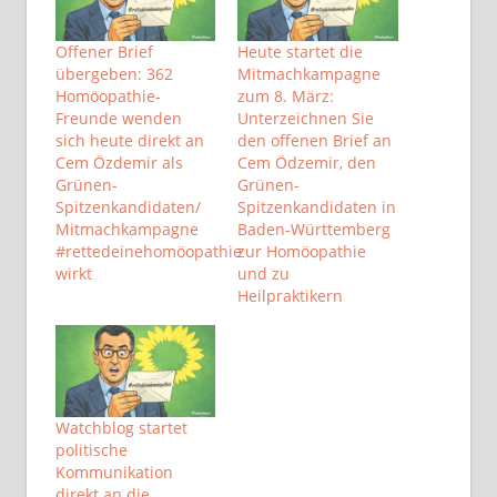
Offener Brief
Heute startet die
übergeben: 362
Mitmachkampagne
Homöopathie-
zum 8. März:
Freunde wenden
Unterzeichnen Sie
sich heute direkt an
den offenen Brief an
Cem Özdemir als
Cem Ödzemir, den
Grünen-
Grünen-
Spitzenkandidaten/
Spitzenkandidaten in
Mitmachkampagne
Baden-Württemberg
#rettedeinehomöopathie
zur Homöopathie
wirkt
und zu
Heilpraktikern
Watchblog startet
politische
Kommunikation
direkt an die