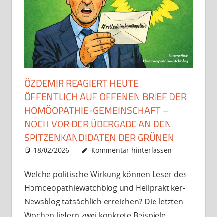
ÖZDEMIR REAGIERT HEUTE
ÖFFENTLICH AUF OFFENEN BRIEF DER
HOMÖOPATHIE-GEMEINSCHAFT –
NOCH VOR DER ÜBERGABE AN DEN
SPITZENKANDIDATEN DER GRÜNEN
18/02/2026
Christian J. Becker
Uncategorized
Kommentar hinterlassen
Welche politische Wirkung können Leser des
Homoeopathiewatchblog und Heilpraktiker-
Newsblog tatsächlich erreichen? Die letzten
Wochen liefern zwei konkrete Beispiele