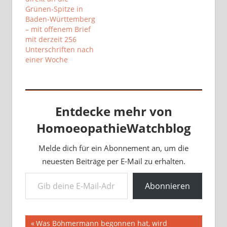
Grünen-Spitze in
Baden-Württemberg
– mit offenem Brief
mit derzeit 256
Unterschriften nach
einer Woche
Entdecke mehr von
HomoeopathieWatchblog
Melde dich für ein Abonnement an, um die
neuesten Beiträge per E-Mail zu erhalten.
Gib deine E-Mail-Adresse ein ...
Abonnieren
Beitragsnavigation
Vorheriger
Was Böhmermann begonnen hat, wird