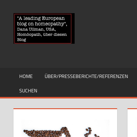
Zum
Inhalt
HOMOEOPA
News
springen
über
Homöopathie
und
ein
Auge
auf
die
HOME
ÜBER/PRESSEBERICHTE/REFERENZEN
Globuli-
Gegner
SUCHEN