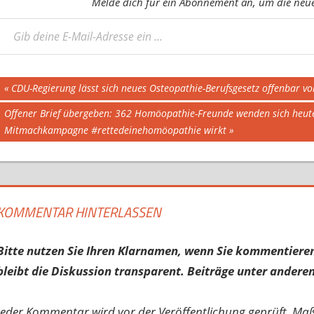
Melde dich für ein Abonnement an, um die neues
eine E-Mail-Adresse ein ...
Beitragsnavigation
Vorheriger
CDU-Regierung lässt sich neues Osteopathie-Berufsgesetz offenbar 
Beitrag:
Nächster
Offener Brief übergeben: 362 Homöopathie-Freunde wenden sich heut
Beitrag:
Mitmachkampagne #rettedeinehomöopathie wirkt
KOMMENTAR HINTERLASSEN
Bitte nutzen Sie Ihren Klarnamen, wenn Sie kommentieren
bleibt die Diskussion transparent. Beiträge unter anderen
Jeder Kommentar wird vor der Veröffentlichung geprüft. Ma