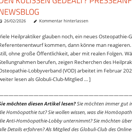
DEN KULISSEN GEDEALT? PRESSEANF
NEWSBLOG
26/02/2026
Christian J. Becker
Allgemein
Kommentar hinterlassen
Viele Heilpraktiker glauben noch, ein neues Osteopathie-
Referentenentwurf kommen, dann könne man reagieren. Do
still, ohne große Öffentlichkeit, aber mit realen Folgen. W
Stellungnahmen berufen, zeigen Recherchen des Heilprakti
Osteopathie-Lobbyverband (VOD) arbeitet im Februar 202
weiter lesen als Globuli-Club-Mitglied … ]
———————————————————————————
Sie möchten diesen Artikel lesen?
Sie möchten immer gut inf
die Homöopathie tut? Sie wollen wissen, was die Homöopath
die Anti-Homöopathie-Lobby unternimmt? Sie möchten über di
alle Details erfahren? Als Mitglied des Globuli-Club des O