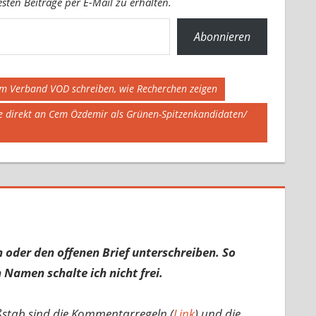
ten Beiträge per E-Mail zu erhalten.
Abonnieren
vom Verband VOD schreiben, wie Recherchen zeigen
e direkt an Cem Özdemir als Grünen-Spitzenkandidaten/
 oder den offenen Brief unterschreiben. So
 Namen schalte ich nicht frei.
ßstab sind die Kommentarregeln (
Link
) und die