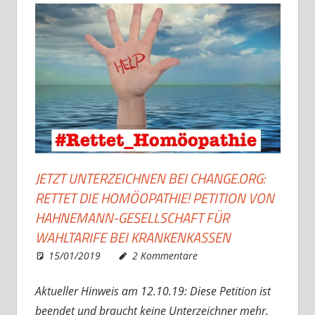
JETZT UNTERZEICHNEN BEI CHANGE.ORG:
RETTET DIE HOMÖOPATHIE! PETITION VON
HAHNEMANN-GESELLSCHAFT FÜR
WAHLTARIFE BEI KRANKENKASSEN
15/01/2019
Christian J. Becker
Allgemein
2 Kommentare
Aktueller Hinweis am 12.10.19: Diese Petition ist
beendet und braucht keine Unterzeichner mehr.