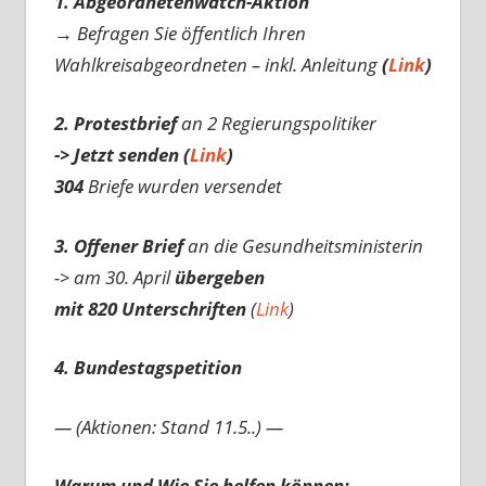
1. Abgeordnetenwatch-Aktion
→ Befragen Sie öffentlich Ihren
Wahlkreisabgeordneten – inkl. Anleitung
(
Link
)
2. Protestbrief
an 2 Regierungspolitiker
-> Jetzt senden (
Link
)
304
Briefe wurden versendet
3. Offener Brief
an die Gesundheitsministerin
-> am 30. April
übergeben
mit 820 Unterschriften
(
Link
)
4. Bundestagspetition
— (Aktionen: Stand 11.5..) —
Warum und Wie Sie helfen können: