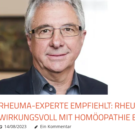
RHEUMA-EXPERTE EMPFIEHLT: RHE
WIRKUNGSVOLL MIT HOMÖOPATHIE
14/08/2023
Christian J. Becker
Allgemein
Ein Kommentar