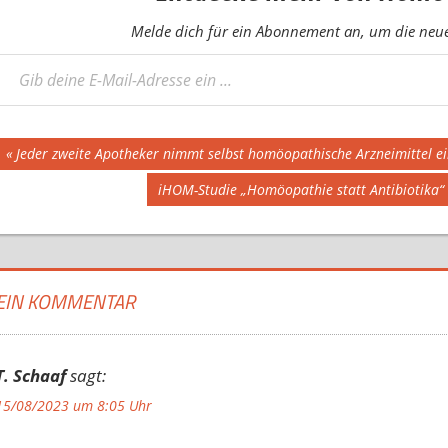
Melde dich für ein Abonnement an, um die neues
eine E-Mail-Adresse ein ...
Beitragsnavigation
Vorheriger
Jeder zweite Apotheker nimmt selbst homöopathische Arzneimittel ei
Beitrag:
Nächster
iHOM-Studie „Homöopathie statt Antibiotika“ 
Beitrag:
EIN KOMMENTAR
T. Schaaf
sagt:
15/08/2023 um 8:05 Uhr