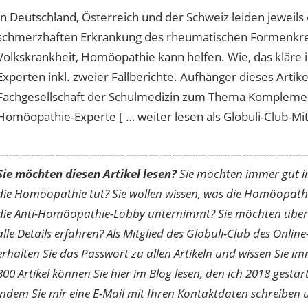
In Deutschland, Österreich und der Schweiz leiden jeweil
schmerzhaften Erkrankung des rheumatischen Formenkrei
Volkskrankheit, Homöopathie kann helfen. Wie, das kläre
Experten inkl. zweier Fallberichte. Aufhänger dieses Artik
Fachgesellschaft der Schulmedizin zum Thema Komplemen
Homöopathie-Experte [ … weiter lesen als Globuli-Club-Mit
———————————————————————————
Sie möchten diesen Artikel lesen?
Sie möchten immer gut inf
die Homöopathie tut? Sie wollen wissen, was die Homöopath
die Anti-Homöopathie-Lobby unternimmt? Sie möchten über di
alle Details erfahren? Als Mitglied des Globuli-Club des O
erhalten Sie das Passwort zu allen Artikeln und wissen Sie im
800 Artikel können Sie hier im Blog lesen, den ich 2018 gesta
indem Sie mir eine E-Mail mit Ihren Kontaktdaten schreibe