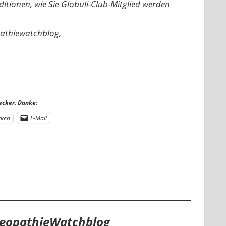
nditionen, wie Sie Globuli-Club-Mitglied werden
pathiewatchblog,
ecker. Danke:
cken
E-Mail
eopathieWatchblog