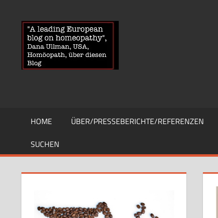
Zum
Inhalt
HOMOEOPA
News
springen
über
Homöopathie
und
ein
Auge
auf
die
HOME
ÜBER/PRESSEBERICHTE/REFERENZEN
Globuli-
Gegner
SUCHEN