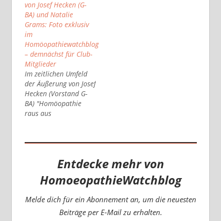
von Josef Hecken (G-
BA) und Natalie
Grams: Foto exklusiv
im
Homöopathiewatchblog
– demnächst für Club-
Mitglieder
Im zeitlichen Umfeld
der Äußerung von Josef
Hecken (Vorstand G-
BA) "Homöopathie
raus aus
Krankenkasse", hat
sich Hecken mit
Natalie Grams,
Vorstand Anti-
Entdecke mehr von
Homöopathie-Lobby
INH, getroffen.
HomoeopathieWatchblog
Hecken ist als
Vorstand zur
Melde dich für ein Abonnement an, um die neuesten
Unabhängikeit
verpflichtet. Daher hat
Beiträge per E-Mail zu erhalten.