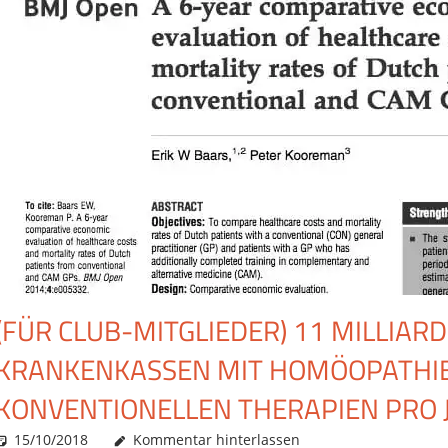
(FÜR CLUB-MITGLIEDER) 11 MILLIAR
KRANKENKASSEN MIT HOMÖOPATHIE 
KONVENTIONELLEN THERAPIEN PRO 
15/10/2018
Christian J. Becker
Allgemein
Kommentar hinterlassen