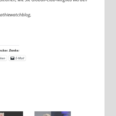
pathiewatchblog,
ecker. Danke:
cken
E-Mail