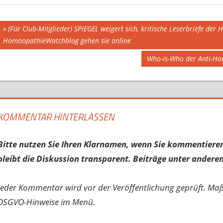
Beitragsnavigation
Vorheriger
(Für Club-Mitglieder) SPIEGEL weigert sich, kritische Leserbriefe der
Beitrag:
HomöopathieWatchblog gehen sie online
Nächster
Who-is-Who der Anti-Hom
Beitrag:
KOMMENTAR HINTERLASSEN
Bitte nutzen Sie Ihren Klarnamen, wenn Sie kommentieren
bleibt die Diskussion transparent. Beiträge unter anderen
Jeder Kommentar wird vor der Veröffentlichung geprüft. Ma
DSGVO-Hinweise im Menü.