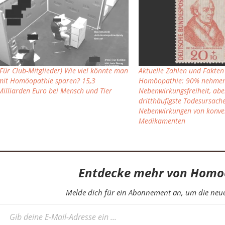
(Für Club-Mitglieder) Wie viel könnte man
Aktuelle Zahlen und Fakten
mit Homöopathie sparen? 15,3
Homöopathie: 90% nehmen
Milliarden Euro bei Mensch und Tier
Nebenwirkungsfreiheit, abe
dritthäufigste Todesursache
Nebenwirkungen von konve
Medikamenten
Entdecke mehr von Homo
Melde dich für ein Abonnement an, um die neues
eine E-Mail-Adresse ein ...