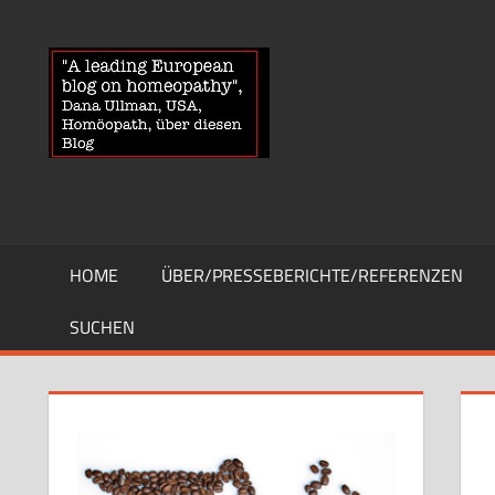
Zum
Inhalt
HOMOEOPA
News
springen
über
Homöopathie
und
ein
Auge
auf
die
HOME
ÜBER/PRESSEBERICHTE/REFERENZEN
Globuli-
Gegner
SUCHEN