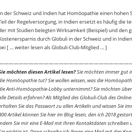
In der Schweiz und Indien hat Homöopathie einen hohen Ste
Teil der Regelversorgung, in Indien ersetzt es häufig di
der mit Studien belegten Wirksamkeit (Beispiel) und den
Kostenersparnis durch Globuli in der Schweiz und in Indien
bei [ … weiter lesen als Globuli-Club-Mitglied … ]
———————————————————————————
Sie möchten diesen Artikel lesen?
Sie möchten immer gut inf
die Homöopathie tut? Sie wollen wissen, was die Homöopath
die Anti-Homöopathie-Lobby unternimmt? Sie möchten über di
alle Details erfahren? Als Mitglied des Globuli-Club des O
erhalten Sie das Passwort zu allen Artikeln und wissen Sie im
800 Artikel können Sie hier im Blog lesen, den ich 2018 gesta
indem Sie mir eine E-Mail mit Ihren Kontaktdaten schreibe
Sie wichtig ist. Dann schreibe ich Ihnen eine Mail mit den Ko