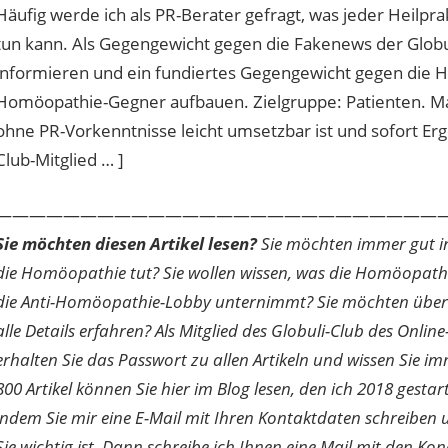
Häufig werde ich als PR-Berater gefragt, was jeder Heilprak
tun kann. Als Gegengewicht gegen die Fakenews der Globuli
informieren und ein fundiertes Gegengewicht gegen die 
Homöopathie-Gegner aufbauen. Zielgruppe: Patienten. M
ohne PR-Vorkenntnisse leicht umsetzbar ist und sofort Ergeb
Club-Mitglied … ]
———————————————————————————
Sie möchten diesen Artikel lesen?
Sie möchten immer gut inf
die Homöopathie tut? Sie wollen wissen, was die Homöopath
die Anti-Homöopathie-Lobby unternimmt? Sie möchten über di
alle Details erfahren? Als Mitglied des Globuli-Club des O
erhalten Sie das Passwort zu allen Artikeln und wissen Sie im
800 Artikel können Sie hier im Blog lesen, den ich 2018 gesta
indem Sie mir eine E-Mail mit Ihren Kontaktdaten schreibe
Sie wichtig ist. Dann schreibe ich Ihnen eine Mail mit den Ko