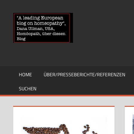
Zum
Inhalt
HOMOEOPA
News
springen
über
Homöopathie
und
ein
Auge
auf
die
HOME
ÜBER/PRESSEBERICHTE/REFERENZEN
Globuli-
Gegner
SUCHEN