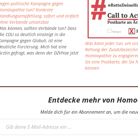
gegen politische Kampagne gegen
Homöopathie tun? Konkrete
Handlungsempfehlung, sofort und einfach
ohne Verbände umsetzbar
Was können, sollten Verbände tun? Dass
die CDU so deutlich einsteigt in die
Kampagne gegen Globuli, ist eine
Was kann jeder tun, um sich
deutliche Forcierung. Mich hat eine
Rettung der Zusatzbezeich
Ärztin gefragt, was denn der DZVHae jetzt
Homöopathie zu engagieren
tun sollte. Hier meine Antwort an sie: im
Sie eine Postkarte, die Sie h
Bereich Public Affairs (politische Arbeit)
können
wäre für den Ärzteverband vieles
notwendig: CDU,…
Entdecke mehr von Homo
Melde dich für ein Abonnement an, um die neues
eine E-Mail-Adresse ein ...