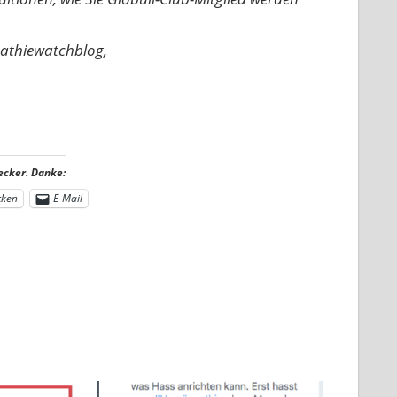
pathiewatchblog,
ecker. Danke:
cken
E-Mail