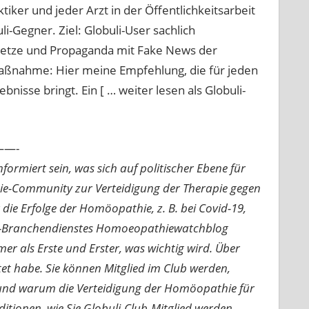
tiker und jeder Arzt in der Öffentlichkeitsarbeit
-Gegner. Ziel: Globuli-User sachlich
Hetze und Propaganda mit Fake News der
aßnahme: Hier meine Empfehlung, die für jeden
nisse bringt. Ein [ … weiter lesen als Globuli-
—-
ormiert sein, was sich auf politischer Ebene für
ie-Community zur Verteidigung der Therapie gegen
e Erfolge der Homöopathie, z. B. bei Covid-19,
nline-Branchendienstes Homoeopathiewatchblog
mer als Erste und Erster, was wichtig wird. Über
rtet habe. Sie können Mitglied im Club werden,
n und warum die Verteidigung der Homöopathie für
nditionen, wie Sie Globuli-Club-Mitglied werden