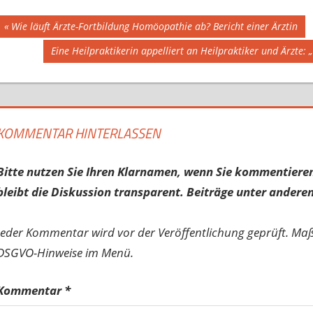
Beitragsnavigation
Vorheriger
Wie läuft Ärzte-Fortbildung Homöopathie ab? Bericht einer Ärztin
Beitrag:
Nächster
Eine Heilpraktikerin appelliert an Heilpraktiker und Ärzte
Beitrag:
KOMMENTAR HINTERLASSEN
Bitte nutzen Sie Ihren Klarnamen, wenn Sie kommentieren
bleibt die Diskussion transparent. Beiträge unter anderen
Jeder Kommentar wird vor der Veröffentlichung geprüft. Ma
DSGVO-Hinweise im Menü.
Kommentar
*