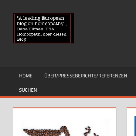
Zum
Inhalt
HOMOEOPA
News
springen
über
Homöopathie
und
ein
Auge
auf
die
HOME
ÜBER/PRESSEBERICHTE/REFERENZEN
Globuli-
Gegner
SUCHEN