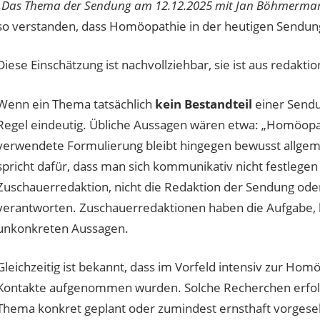
„Das Thema der Sendung am 12.12.2025 mit Jan Böhmermann
so verstanden, dass Homöopathie in der heutigen Sendung
Diese Einschätzung ist nachvollziehbar, sie ist aus redaktio
Wenn ein Thema tatsächlich
kein Bestandteil
einer Sendun
Regel eindeutig. Übliche Aussagen wären etwa: „Homöopat
verwendete Formulierung bleibt hingegen bewusst allgeme
spricht dafür, dass man sich kommunikativ nicht festlege
Zuschauerredaktion, nicht die Redaktion der Sendung ode
verantworten. Zuschauerredaktionen haben die Aufgabe, k
unkonkreten Aussagen.
Gleichzeitig ist bekannt, dass im Vorfeld intensiv zur H
Kontakte aufgenommen wurden. Solche Recherchen erfol
Thema konkret geplant oder zumindest ernsthaft vorgesehe