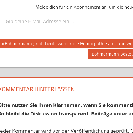
Melde dich für ein Abonnement an, um die neues
deine E-Mail-Adresse ein ...
Beitragsnavigation
Vorheriger
Böhmermann greift heute wieder die Homöopathie an – und wir
Beitrag:
Nächster
Böhmermann postet a
Beitrag:
KOMMENTAR HINTERLASSEN
Bitte nutzen Sie Ihren Klarnamen, wenn Sie kommenti
So bleibt die Diskussion transparent. Beiträge unter a
Jeder Kommentar wird vor der Veröffentlichung geprüft. 