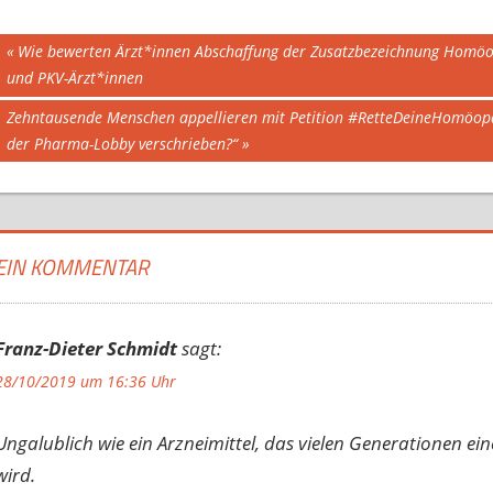
Beitragsnavigation
Vorheriger
Wie bewerten Ärzt*innen Abschaffung der Zusatzbezeichnung Homö
Beitrag:
und PKV-Ärzt*innen
Nächster
Zehntausende Menschen appellieren mit Petition #RetteDeineHomöopat
Beitrag:
der Pharma-Lobby verschrieben?“
EIN KOMMENTAR
Franz-Dieter Schmidt
sagt:
28/10/2019 um 16:36 Uhr
Ungalublich wie ein Arzneimittel, das vielen Generationen ein
wird.