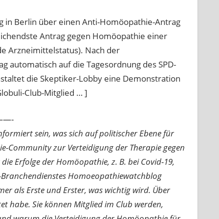
 in Berlin über einen Anti-Homöopathie-Antrag
treichendste Antrag gegen Homöopathie einer
e Arzneimittelstatus). Nach der
g automatisch auf die Tagesordnung des SPD-
altet die Skeptiker-Lobby eine Demonstration
obuli-Club-Mitglied … ]
—-
ormiert sein, was sich auf politischer Ebene für
ie-Community zur Verteidigung der Therapie gegen
e Erfolge der Homöopathie, z. B. bei Covid-19,
nline-Branchendienstes Homoeopathiewatchblog
mer als Erste und Erster, was wichtig wird. Über
rtet habe. Sie können Mitglied im Club werden,
n und warum die Verteidigung der Homöopathie für