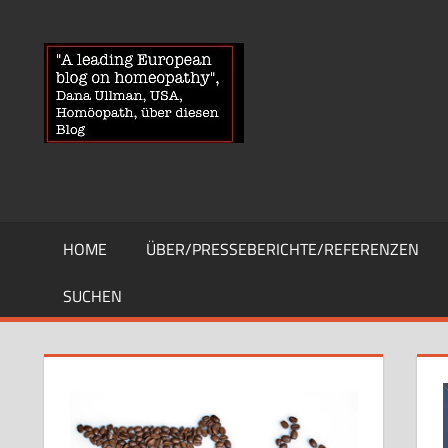
Zum
Inhalt
HOMOEOPA
News
springen
über
Homöopathie
und
ein
Auge
auf
die
HOME
ÜBER/PRESSEBERICHTE/REFERENZEN
Globuli-
Gegner
SUCHEN