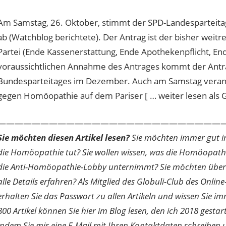
Am Samstag, 26. Oktober, stimmt der SPD-Landesparteitag
ab (Watchblog berichtete). Der Antrag ist der bisher wei
Partei (Ende Kassenerstattung, Ende Apothekenpflicht, End
voraussichtlichen Annahme des Antrages kommt der Antra
Bundesparteitages im Dezember. Auch am Samstag veranst
gegen Homöopathie auf dem Pariser [ … weiter lesen als Gl
———————————————————————————
Sie möchten diesen Artikel lesen?
Sie möchten immer gut inf
die Homöopathie tut? Sie wollen wissen, was die Homöopath
die Anti-Homöopathie-Lobby unternimmt? Sie möchten über di
alle Details erfahren? Als Mitglied des Globuli-Club des O
erhalten Sie das Passwort zu allen Artikeln und wissen Sie im
800 Artikel können Sie hier im Blog lesen, den ich 2018 gesta
indem Sie mir eine E-Mail mit Ihren Kontaktdaten schreibe