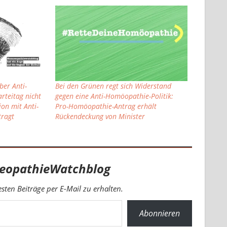
ber Anti-
Bei den Grünen regt sich Widerstand
rteitag nicht
gegen eine Anti-Homöopathie-Politik:
on mit Anti-
Pro-Homöopathie-Antrag erhält
tragt
Rückendeckung von Minister
eopathieWatchblog
ten Beiträge per E-Mail zu erhalten.
Abonnieren