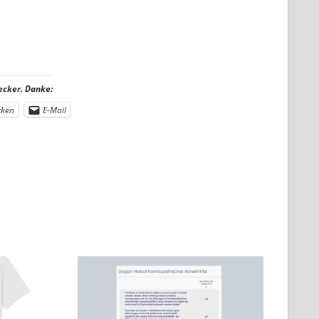
ecker. Danke:
cken
E-Mail