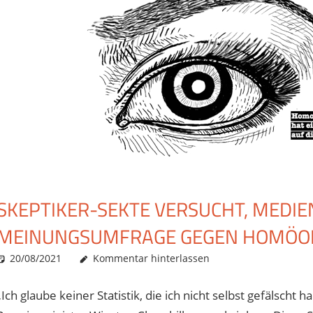
SKEPTIKER-SEKTE VERSUCHT, MEDIE
MEINUNGSUMFRAGE GEGEN HOMÖOP
20/08/2021
Christian J. Becker
Allgemein
Kommentar hinterlassen
„Ich glaube keiner Statistik, die ich nicht selbst gefälscht