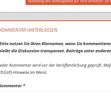
Nächster
Bundestag will Homöopathie für Tiere verbieten: Sie 
Beitrag:
KOMMENTAR HINTERLASSEN
Bitte nutzen Sie Ihren Klarnamen, wenn Sie kommentieren
bleibt die Diskussion transparent. Beiträge unter anderen
Jeder Kommentar wird vor der Veröffentlichung geprüft. Ma
DSGVO-Hinweise im Menü.
Kommentar
*