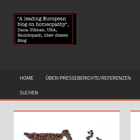
Zum
Inhalt
HOMOEOPA
News
springen
über
Homöopathie
und
ein
Auge
auf
die
HOME
ÜBER/PRESSEBERICHTE/REFERENZEN
Globuli-
Gegner
SUCHEN