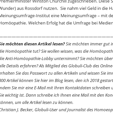
Premierminister Winston Churchill zugeschrieben. Diese Stra
Wunder) aus Rossdorf nutzen. Sie nahm viel Geld in die 
Meinungsumfrage-Institut eine Meinungsumfrage – mit de
Homöopathie. Welchen Erfolg hat die Umfrage bei Medien? [
———————————————————————————
Sie möchten diesen Artikel lesen?
Sie möchten immer gut inf
die Homöopathie tut? Sie wollen wissen, was die Homöopath
die Anti-Homöopathie-Lobby unternimmt? Sie möchten über di
alle Details erfahren? Als Mitglied des Globuli-Club des O
erhalten Sie das Passwort zu allen Artikeln und wissen Sie im
800 Artikel können Sie hier im Blog lesen, den ich 2018 gesta
indem Sie mir eine E-Mail mit Ihren Kontaktdaten schreibe
Sie wichtig ist. Dann schreibe ich Ihnen eine Mail mit den Ko
können, um alle Artikel lesen zu können.
Christian J. Becker, Globuli-User und Journalist des Homoeo