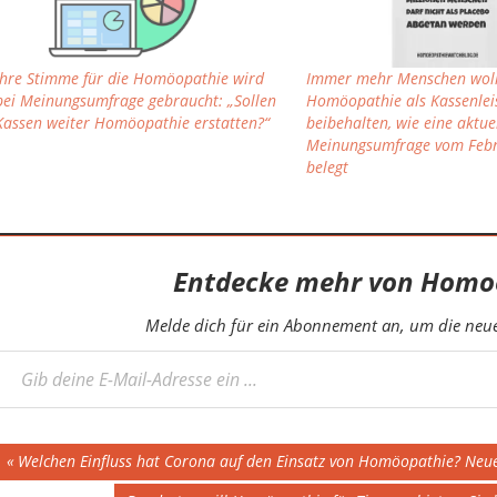
Ihre Stimme für die Homöopathie wird
Immer mehr Menschen wol
bei Meinungsumfrage gebraucht: „Sollen
Homöopathie als Kassenlei
Kassen weiter Homöopathie erstatten?“
beibehalten, wie eine aktue
Meinungsumfrage vom Feb
belegt
Entdecke mehr von Homo
Melde dich für ein Abonnement an, um die neues
eine E-Mail-Adresse ein ...
Beitragsnavigation
Vorheriger
Welchen Einfluss hat Corona auf den Einsatz von Homöopathie? Neue
Beitrag: