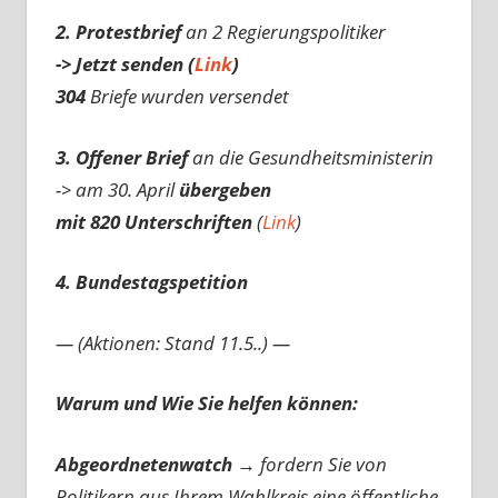
2. Protestbrief
an 2 Regierungspolitiker
-> Jetzt senden (
Link
)
304
Briefe wurden versendet
3. Offener Brief
an die Gesundheitsministerin
-> am 30. April
übergeben
mit 820 Unterschriften
(
Link
)
4. Bundestagspetition
— (Aktionen: Stand 11.5..) —
Warum und Wie Sie helfen können:
Abgeordnetenwatch
→ fordern Sie von
Politikern aus Ihrem Wahlkreis eine öffentliche