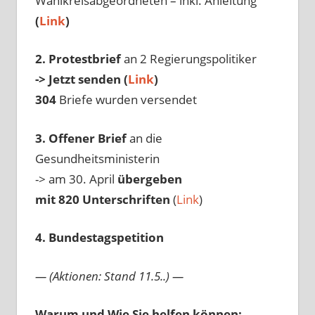
Wahlkreisabgeordneten – inkl. Anleitung
(
Link
)
2. Protestbrief
an 2 Regierungspolitiker
-> Jetzt senden (
Link
)
304
Briefe wurden versendet
3. Offener Brief
an die
Gesundheitsministerin
-> am 30. April
übergeben
mit 820 Unterschriften
(
Link
)
4. Bundestagspetition
— (Aktionen: Stand 11.5..) —
Warum und Wie Sie helfen können: