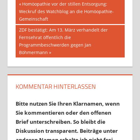
Beitragsnavigation
Vorheriger
Homöopathie vor der stillen Entsorgung:
Beitrag:
Weckruf des Watchblog an die Homöopathie-
Gemeinschaft
Nächster
ZDF bestätigt: Am 13. März verhandelt der
Beitrag:
Fernsehrat öffentlich die
Programmbeschwerden gegen Jan
Böhmermann
KOMMENTAR HINTERLASSEN
Bitte nutzen Sie Ihren Klarnamen, wenn
Sie kommentieren oder den offenen
Brief unterschreiben. So bleibt die
Diskussion transparent. Beiträge unter
anderen Namen schalte ich nicht frei.