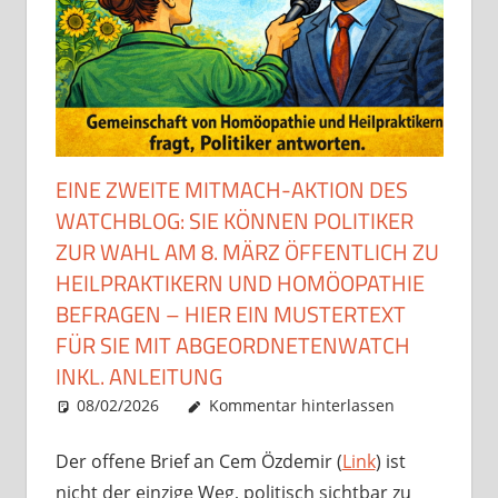
EINE ZWEITE MITMACH-AKTION DES
WATCHBLOG: SIE KÖNNEN POLITIKER
ZUR WAHL AM 8. MÄRZ ÖFFENTLICH ZU
HEILPRAKTIKERN UND HOMÖOPATHIE
BEFRAGEN – HIER EIN MUSTERTEXT
FÜR SIE MIT ABGEORDNETENWATCH
INKL. ANLEITUNG
08/02/2026
Christian J. Becker
Uncategorized
Kommentar hinterlassen
Der offene Brief an Cem Özdemir (
Link
) ist
nicht der einzige Weg, politisch sichtbar zu