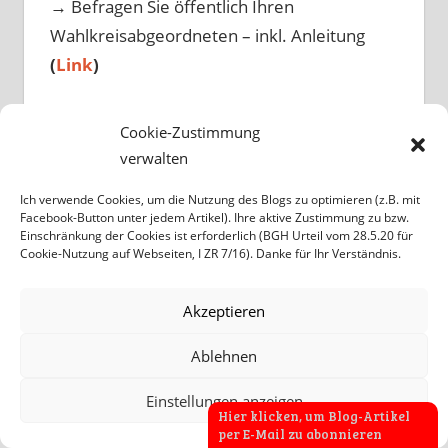
→ Befragen Sie öffentlich Ihren
Wahlkreisabgeordneten – inkl. Anleitung
(
Link
)
2. Protestbrief
an 2 Regierungspolitiker
Cookie-Zustimmung
-> Jetzt senden (
Link
)
verwalten
304
Briefe wurden versendet
Ich verwende Cookies, um die Nutzung des Blogs zu optimieren (z.B. mit
Facebook-Button unter jedem Artikel). Ihre aktive Zustimmung zu bzw.
3. Offener Brief
an die
Einschränkung der Cookies ist erforderlich (BGH Urteil vom 28.5.20 für
Cookie-Nutzung auf Webseiten, I ZR 7/16). Danke für Ihr Verständnis.
Gesundheitsministerin
-> am 30. April
übergeben
Akzeptieren
mit 820 Unterschriften
(
Link
)
Ablehnen
4. Bundestagspetition
Einstellungen anzeigen
Hier klicken, um Blog-Artikel
— (Aktionen: Stand 11.5..) —
per E-Mail zu abonnieren