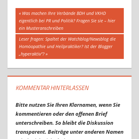
Beitragsnavigation
Vorheriger
Was machen Ihre Verbände BDH und VKHD
Beitrag:
eigentlich bei PR und Politik? Fragen Sie sie – hier
ein Musteranschreiben
Nächster
Leser fragen: Spaltet der Watchblog/Newsblog die
Beitrag:
Homöopathie und Heilpraktiker? Ist der Blogger
„hyperaktiv“?
KOMMENTAR HINTERLASSEN
Bitte nutzen Sie Ihren Klarnamen, wenn Sie
kommentieren oder den offenen Brief
unterschreiben. So bleibt die Diskussion
transparent. Beiträge unter anderen Namen