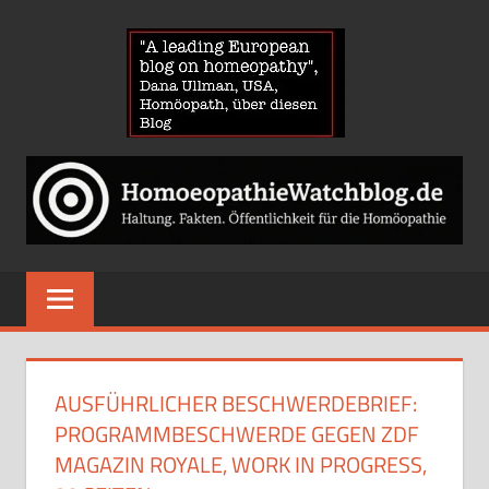
Zum
HOMOE
Inhalt
springen
News
über
Homöopathie
und
ein
Auge
auf
die
Globuli-
AUSFÜHRLICHER BESCHWERDEBRIEF:
Gegner
PROGRAMMBESCHWERDE GEGEN ZDF
MAGAZIN ROYALE, WORK IN PROGRESS,