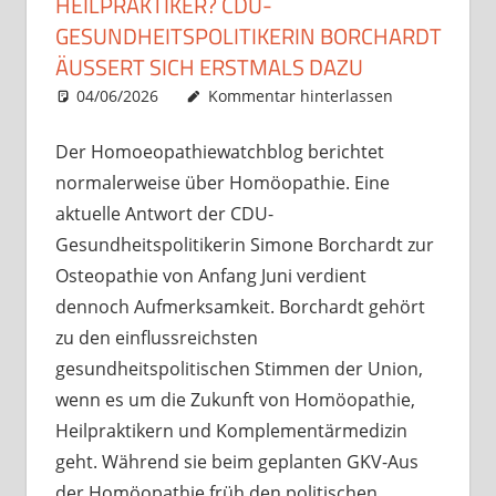
HEILPRAKTIKER? CDU-
GESUNDHEITSPOLITIKERIN BORCHARDT
ÄUSSERT SICH ERSTMALS DAZU
04/06/2026
Christian J. Becker
Uncategorized
Kommentar hinterlassen
Der Homoeopathiewatchblog berichtet
normalerweise über Homöopathie. Eine
aktuelle Antwort der CDU-
Gesundheitspolitikerin Simone Borchardt zur
Osteopathie von Anfang Juni verdient
dennoch Aufmerksamkeit. Borchardt gehört
zu den einflussreichsten
gesundheitspolitischen Stimmen der Union,
wenn es um die Zukunft von Homöopathie,
Heilpraktikern und Komplementärmedizin
geht. Während sie beim geplanten GKV-Aus
der Homöopathie früh den politischen