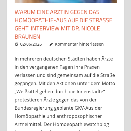
WARUM EINE ÄRZTIN GEGEN DAS
HOMÖOPATHIE-AUS AUF DIE STRASSE G
EHT: INTERVIEW MIT DR. NICOLE B
RAUNEN
02/06/2026
Christian J. Becker
Uncategorized
Kommentar hinterlassen
In mehreren deutschen Städten haben Ärzte
in den vergangenen Tagen ihre Praxen
verlassen und sind gemeinsam auf die Straße
gegangen. Mit den Aktionen unter dem Motto
„Weißkittel gehen durch die Innenstädte“
protestieren Ärzte gegen das von der
Bundesregierung geplante GKV-Aus der
Homöopathie und anthroposophischer
Arzneimittel. Der Homoeopathiewatchblog