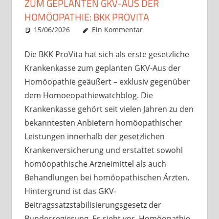
UM GEPLANTEN GKV-AUS DER H
OMÖOPATHIE: BKK PROVITA
15/06/2026
Christian J. Becker
Uncategorized
Ein Kommentar
Die BKK ProVita hat sich als erste gesetzliche
Krankenkasse zum geplanten GKV-Aus der
Homöopathie geäußert – exklusiv gegenüber
dem Homoeopathiewatchblog. Die
Krankenkasse gehört seit vielen Jahren zu den
bekanntesten Anbietern homöopathischer
Leistungen innerhalb der gesetzlichen
Krankenversicherung und erstattet sowohl
homöopathische Arzneimittel als auch
Behandlungen bei homöopathischen Ärzten.
Hintergrund ist das GKV-
Beitragssatzstabilisierungsgesetz der
Bundesregierung. Es sieht vor, Homöopathie