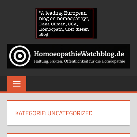
Zum
HOMOE
Inhalt
springen
News
über
Homöopathie
und
ein
Auge
auf
die
Globuli-
KATEGORIE:
UNCATEGORIZED
Gegner