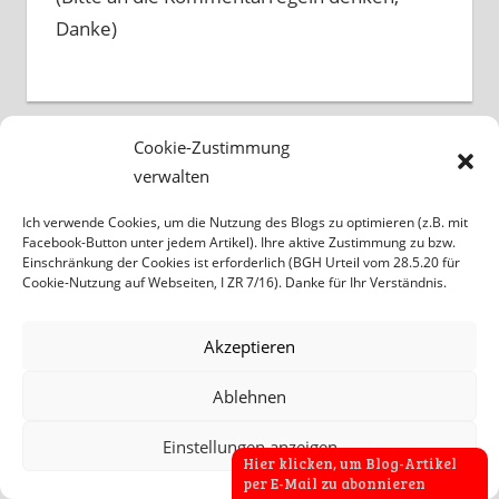
Danke)
Cookie-Zustimmung
verwalten
Wolfgang Conrad Eisenhut
zu
Bundestag
Ich verwende Cookies, um die Nutzung des Blogs zu optimieren (z.B. mit
beschließt GKV-Aus der Homöopathie:
Facebook-Button unter jedem Artikel). Ihre aktive Zustimmung zu bzw.
Die Ausgrenzung wird zum Gesetz
Einschränkung der Cookies ist erforderlich (BGH Urteil vom 28.5.20 für
Cookie-Nutzung auf Webseiten, I ZR 7/16). Danke für Ihr Verständnis.
11/07/2026
Ein Skandal ohne gleichen, die gut zu diesem
Akzeptieren
ekelhaft stirnrunzelnden Merz passt, der in
seiner Arroganz und Überheblichkeit kaum
Ablehnen
mehr…
Einstellungen anzeigen
Heinz Jürgen Schmidt
zu
Bundestag
Hier klicken, um Blog-Artikel
per E-Mail zu abonnieren
beschließt GKV-Aus der Homöopathie: