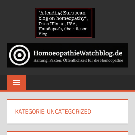
Zum
HOMOE
Inhalt
springen
News
über
Homöopathie
und
ein
Auge
auf
die
Globuli-
KATEGORIE:
UNCATEGORIZED
Gegner