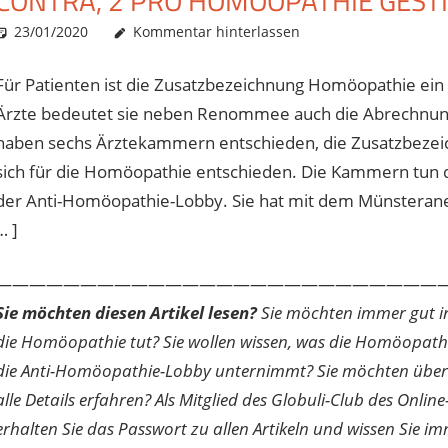
CONTRA, 2 PRO HOMÖOPATHIE GES
23/01/2020
Christian J. Becker
Allgemein
Kommentar hinterlassen
Für Patienten ist die Zusatzbezeichnung Homöopathie ein Q
Ärzte bedeutet sie neben Renommee auch die Abrechnungs
haben sechs Ärztekammern entschieden, die Zusatzbezei
sich für die Homöopathie entschieden. Die Kammern tun 
der Anti-Homöopathie-Lobby. Sie hat mit dem Münsteraner K
… ]
———————————————————————————
Sie möchten diesen Artikel lesen?
Sie möchten immer gut inf
die Homöopathie tut? Sie wollen wissen, was die Homöopath
die Anti-Homöopathie-Lobby unternimmt? Sie möchten über di
alle Details erfahren? Als Mitglied des Globuli-Club des O
erhalten Sie das Passwort zu allen Artikeln und wissen Sie im