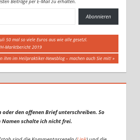
ten Beiträge per E-Mail zu erhalten.
Abonnieren
 50 mal so viele Euros aus wie alle gesetzl.
 IH-Marktbericht 2019
en ihm im Heilpraktiker-Newsblog – machen auch Sie mit!
 oder den offenen Brief unterschreiben. So
 Namen schalte ich nicht frei.
ßstab sind die Kommentarregeln (
Link
) und die