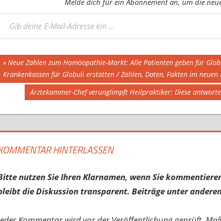
Melde dich für ein Abonnement an, um die neues
eine E-Mail-Adresse ein ...
Beitragsnavigation
Vorheriger
Neue Zahlen zum Homöopathie-Markt: Alle Patienten geben für Globuli
Beitrag:
Krankenkassen für Globuli erstatten / Zahlen, Daten, Fakten im neuen
Nächster
Ärztekammer-Chef verunglimpft Heilpraktiker: Diese antwort
Beitrag:
KOMMENTAR HINTERLASSEN
Bitte nutzen Sie Ihren Klarnamen, wenn Sie kommentieren
bleibt die Diskussion transparent. Beiträge unter anderen
Jeder Kommentar wird vor der Veröffentlichung geprüft. Ma