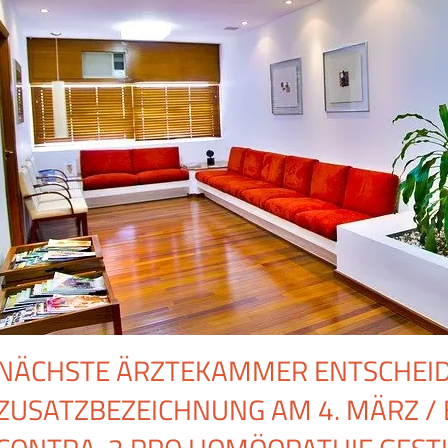
NÄCHSTE ÄRZTEKAMMER ENTSCHEID
ZUSATZBEZEICHNUNG AM 4. MÄRZ /