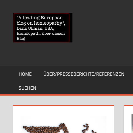
Zum
Inhalt
HOMOEOPA
News
springen
über
Homöopathie
und
ein
Auge
auf
die
HOME
ÜBER/PRESSEBERICHTE/REFERENZEN
Globuli-
Gegner
SUCHEN