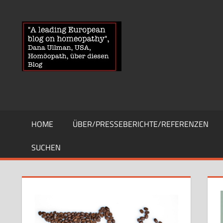
Zum
Inhalt
HOMOEOPA
News
springen
über
Homöopathie
und
ein
Auge
auf
die
HOME
ÜBER/PRESSEBERICHTE/REFERENZEN
Globuli-
Gegner
SUCHEN