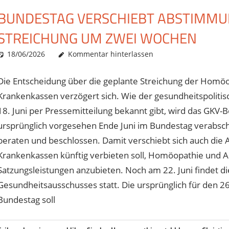
BUNDESTAG VERSCHIEBT ABSTIMMU
STREICHUNG UM ZWEI WOCHEN
18/06/2026
Christian J. Becker
Uncategorized
Kommentar hinterlassen
Die Entscheidung über die geplante Streichung der Homöop
Krankenkassen verzögert sich. Wie der gesundheitspolitisc
18. Juni per Pressemitteilung bekannt gibt, wird das GKV-B
ursprünglich vorgesehen Ende Juni im Bundestag verabschie
beraten und beschlossen. Damit verschiebt sich auch die
Krankenkassen künftig verbieten soll, Homöopathie und An
Satzungsleistungen anzubieten. Noch am 22. Juni findet d
Gesundheitsausschusses statt. Die ursprünglich für den 26
Bundestag soll