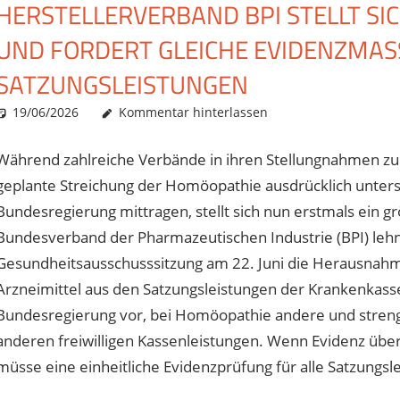
HERSTELLERVERBAND BPI STELLT S
UND FORDERT GLEICHE EVIDENZMASSS
ATZUNGSLEISTUNGEN
19/06/2026
Christian J. Becker
Uncategorized
Kommentar hinterlassen
Während zahlreiche Verbände in ihren Stellungnahmen zum
geplante Streichung der Homöopathie ausdrücklich unters
Bundesregierung mittragen, stellt sich nun erstmals ein g
Bundesverband der Pharmazeutischen Industrie (BPI) lehn
Gesundheitsausschusssitzung am 22. Juni die Herausnah
Arzneimittel aus den Satzungsleistungen der Krankenkassen
Bundesregierung vor, bei Homöopathie andere und streng
anderen freiwilligen Kassenleistungen. Wenn Evidenz über
müsse eine einheitliche Evidenzprüfung für alle Satzungsle