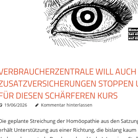
VERBRAUCHERZENTRALE WILL AUCH
ZUSATZVERSICHERUNGEN STOPPEN 
FÜR DIESEN SCHÄRFEREN KURS
19/06/2026
Christian J. Becker
Uncategorized
Kommentar hinterlassen
Die geplante Streichung der Homöopathie aus den Satzun
erhält Unterstützung aus einer Richtung, die bislang kau