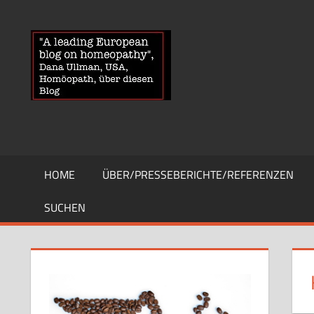
Zum
Inhalt
HOMOEOPA
News
springen
über
Homöopathie
und
ein
Auge
auf
die
HOME
ÜBER/PRESSEBERICHTE/REFERENZEN
Globuli-
Gegner
SUCHEN