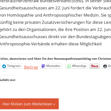
Verbraucherzentrale Bundesverband (vzbv). In seiner St
Gesundheitsausschusses am 22. Juni fordert die Verbrauch
von Homöopathie und Anthroposophischer Medizin. Sie spr
künftig keine privaten Zusatzversicherungen für diese Le
gehört zu den Organisationen, die ihre Position am 22. Jun
Gesundheitsausschusses direkt vor den Bundestagsabge
Anthroposophie-Verbände erhalten diese Möglichkeit
Teilen, abonnieren und liken Sie den Homoeopathiewatchblog von Christian 
Telegram
Mastodon
WhatsApp
D
Beitrag
Gefällt mir:
Hier Klicken zum Weiterlesen