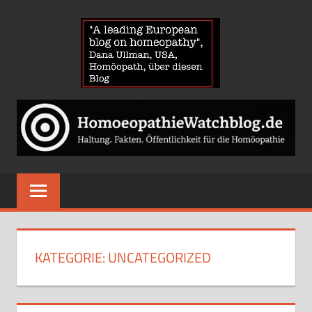
Zum
HOMOE
Inhalt
springen
News
über
Homöopathie
und
ein
Auge
auf
die
Globuli-
KATEGORIE:
UNCATEGORIZED
Gegner