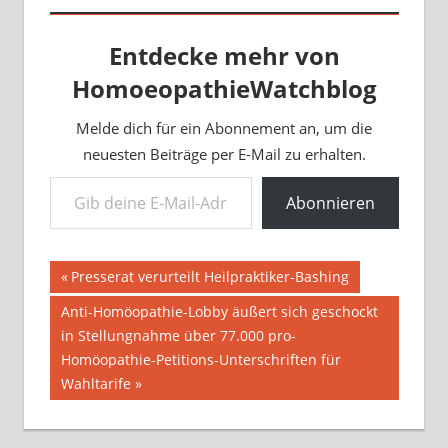
Entdecke mehr von
HomoeopathieWatchblog
Melde dich für ein Abonnement an, um die
neuesten Beiträge per E-Mail zu erhalten.
Gib deine E-Mail-Adresse ein ...
Abonnieren
Beitragsnavigation
Vorheriger
Presserat verurteilt Heilpraktiker-Bashing
Beitrag:
Nächster
Anti-Homöopathie-Lobby äußert sich geschockt
Beitrag:
in Stellungnahme über 77.000 pro-
Homöopathie-Petitions-Unterschriften für
Wahltarife