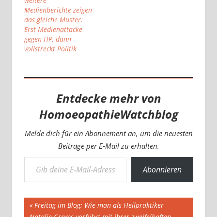
weitere
Medienberichte zeigen
das gleiche Muster:
Erst Medienattacke
gegen HP, dann
vollstreckt Politik
Entdecke mehr von
HomoeopathieWatchblog
Melde dich für ein Abonnement an, um die neuesten
Beiträge per E-Mail zu erhalten.
Gib deine E-Mail-Adresse ein ...
Abonnieren
Beitragsnavigation
Vorheriger
Freitag im Blog: Wie man als Heilpraktiker
Beitrag:
Natalie Grams vorführt mit ihrer zweifelhaften