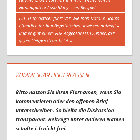
Homöopathie-Ausbildung – ein Beispiel
Nächster
Ein Heilpraktiker führt vor, wie man Natalie Grams
Beitrag:
öffentlich ihr homöopathisches Unwissen aufzeigt –
und er gibt einem FDP-Abgeordneten Zunder, der
gegen Heilpraktiker hetzt
KOMMENTAR HINTERLASSEN
Bitte nutzen Sie Ihren Klarnamen, wenn Sie
kommentieren oder den offenen Brief
unterschreiben. So bleibt die Diskussion
transparent. Beiträge unter anderen Namen
schalte ich nicht frei.