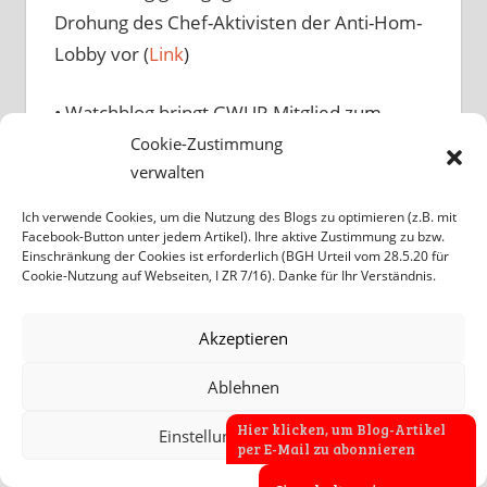
Drohung des Chef-Aktivisten der Anti-Hom-
Lobby vor (
Link
)
• Watchblog bringt GWUP-Mitglied zum
Schweigen, der gegen Globuli hetzt (
Link
)
Cookie-Zustimmung
verwalten
• Watchblog macht anonymen Skeptiker-
Ich verwende Cookies, um die Nutzung des Blogs zu optimieren (z.B. mit
Troll öffentlich (
Link
)
Facebook-Button unter jedem Artikel). Ihre aktive Zustimmung zu bzw.
Einschränkung der Cookies ist erforderlich (BGH Urteil vom 28.5.20 für
Cookie-Nutzung auf Webseiten, I ZR 7/16). Danke für Ihr Verständnis.
• Watchblog reagiert auf Strategie-Umfrage
„Abtauchen oder Engagement gegen Anti-
Akzeptieren
Hom-Lobby“ mit Ankündigung, Skeptiker-
Ablehnen
Trolle zu entanonymisieren (
Link
)
Hier klicken, um Blog-Artikel
Einstellungen anzeigen
Übersicht
über weitere Aktionen gegen
per E-Mail zu abonnieren
Anti-Homöopathie-Lobby (
Link
)