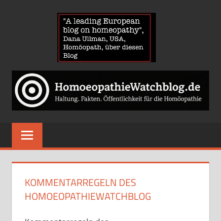
Zum
HOMOE
Inhalt
springen
News
über
Homöopathie
und
ein
Auge
auf
die
Globuli-
KOMMENTARREGELN DES
Gegner
HOMOEOPATHIEWATCHBLOG