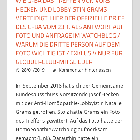
WIE G-BA DAS TREFFEN VON VORS.
HECKEN UND LOBBYISTIN GRAMS
VERTEIDIGT: HIER DER OFFIZIELLE BRIEF
DES G-BA VOM 23.1. ALS ANTWORT AUF
FOTO UND ANFRAGE IM WATCHBLOG /
WARUM DIE DRITTE PERSON AUF DEM
FOTO WICHTIG IST / EXKLUSIV NUR FÜR
GLOBULI-CLUB-MITGLIEDER
28/01/2019
Christian J. Becker
Allgemein
Kommentar hinterlassen
Im September 2018 hat sich der Gemeinsame
Bundesausschuss-Vorsitzende Josef Hecken
mit der Anti-Homöopathie-Lobbyistin Natalie
Grams getroffen. Stolz hatte Grams ein Foto
des Treffens gewittert. Auf das Foto hatte der
HomoeopathieWatchblog aufmerksam
gemacht (Link). Daraufhin hatte ein