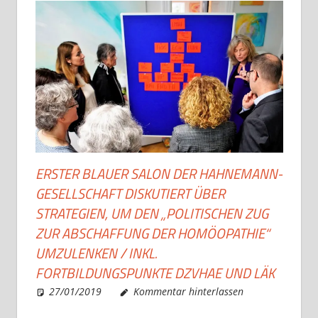
ERSTER BLAUER SALON DER HAHNEMANN-
GESELLSCHAFT DISKUTIERT ÜBER
STRATEGIEN, UM DEN „POLITISCHEN ZUG
ZUR ABSCHAFFUNG DER HOMÖOPATHIE“
UMZULENKEN / INKL.
FORTBILDUNGSPUNKTE DZVHAE UND LÄK
27/01/2019
Christian J. Becker
Allgemein
Kommentar hinterlassen