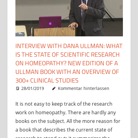
INTERVIEW WITH DANA ULLMAN: WHAT
IS THE STATE OF SCIENTIFIC RESEARCH
ON HOMEOPATHY? NEW EDITION OF A
ULLMAN BOOK WITH AN OVERVIEW OF
300+ CLINICAL STUDIES
28/01/2019
Christian J. Becker
Uncategorized
Kommentar hinterlassen
It is not easy to keep track of the research
work on homeopathy. There are hardly any
books on the subject. All the more reason for
a book that describes the current state of