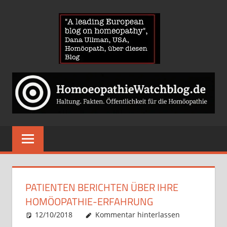
Zum
HOMOE
Inhalt
springen
News
über
Homöopathie
und
ein
Auge
auf
die
Globuli-
PATIENTEN BERICHTEN ÜBER IHRE
Gegner
HOMÖOPATHIE-ERFAHRUNG
12/10/2018
Christian J. Becker
Allgemein
Kommentar hinterlassen