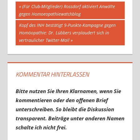
Beitragsnavigation
Vorheriger
(Für Club-Mitglieder) Rossdorf aktiviert Anwälte
Beitrag:
gegen Homoeopathiewatchblog
Nächster
Kopf des INH bestätigt 9-Punkte-Kampagne gegen
Beitrag:
Homöopathie: Dr. Lübbers verplaudert sich in
vertraulicher Twitter-Mail
KOMMENTAR HINTERLASSEN
Bitte nutzen Sie Ihren Klarnamen, wenn Sie
kommentieren oder den offenen Brief
unterschreiben. So bleibt die Diskussion
transparent. Beiträge unter anderen Namen
schalte ich nicht frei.