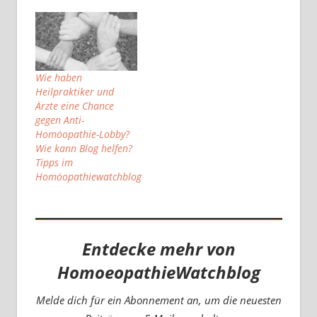
Bundestag eine
Kampagne gegen
Heilpraktiker
gestartet. Aktuell
schließt sich die CDU
an und startet eine
Wie haben
Kampagne gegen die
Heilpraktiker und
Homöopathie. Als
Ärzte eine Chance
Startpunkt setzt die
gegen Anti-
Bundestagsabgeordnete
Homöopathie-Lobby?
Claudia Schmidtke
Wie kann Blog helfen?
(Ärztin, Mitglied im
Tipps im
Gesundheitsausschuss)
Homöopathiewatchblog
eine Meinungsumfrage
auf…
Entdecke mehr von
HomoeopathieWatchblog
Melde dich für ein Abonnement an, um die neuesten