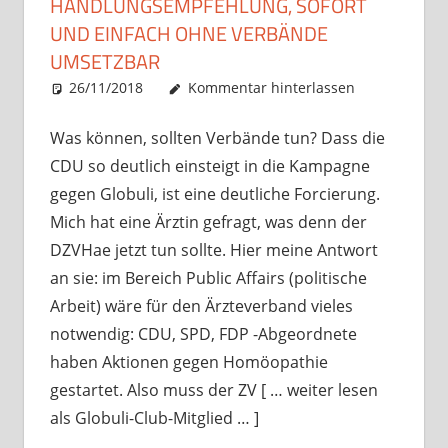
HANDLUNGSEMPFEHLUNG, SOFORT
UND EINFACH OHNE VERBÄNDE
UMSETZBAR
26/11/2018
Christian J. Becker
Allgemein
Kommentar hinterlassen
Was können, sollten Verbände tun? Dass die
CDU so deutlich einsteigt in die Kampagne
gegen Globuli, ist eine deutliche Forcierung.
Mich hat eine Ärztin gefragt, was denn der
DZVHae jetzt tun sollte. Hier meine Antwort
an sie: im Bereich Public Affairs (politische
Arbeit) wäre für den Ärzteverband vieles
notwendig: CDU, SPD, FDP -Abgeordnete
haben Aktionen gegen Homöopathie
gestartet. Also muss der ZV [ … weiter lesen
als Globuli-Club-Mitglied … ]