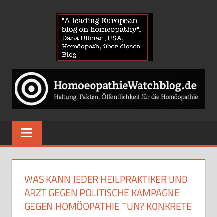
Zum
HOMOE
Inhalt
springen
News
über
Homöopathie
und
ein
Auge
auf
die
Globuli-
WAS KANN JEDER HEILPRAKTIKER UND
Gegner
ARZT GEGEN POLITISCHE KAMPAGNE
GEGEN HOMÖOPATHIE TUN? KONKRETE