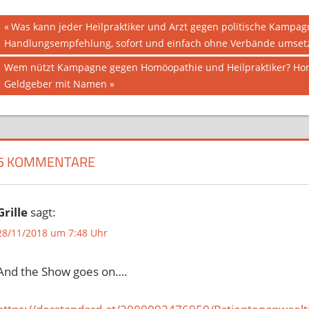
Beitragsnavigation
Vorheriger
Was kann jeder Heilpraktiker und Arzt gegen politische Kampa
Beitrag:
Handlungsempfehlung, sofort und einfach ohne Verbände umset
Nächster
Wem nützt Kampagne gegen Homöopathie und Heilpraktiker? Hom
Beitrag:
Geldgeber mit Namen
5 KOMMENTARE
Grille
sagt:
28/11/2018 um 7:48 Uhr
And the Show goes on….