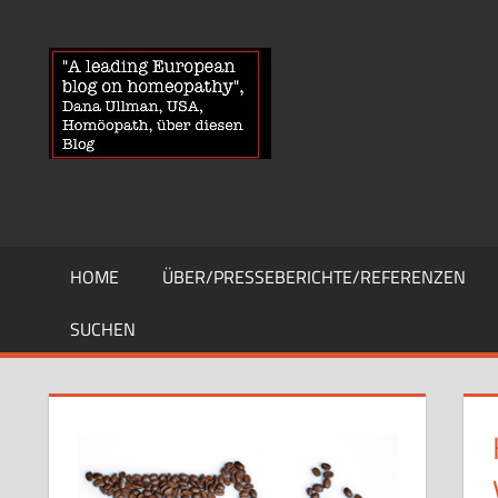
Zum
Inhalt
HOMOEOPA
News
springen
über
Homöopathie
und
ein
Auge
auf
die
HOME
ÜBER/PRESSEBERICHTE/REFERENZEN
Globuli-
Gegner
SUCHEN