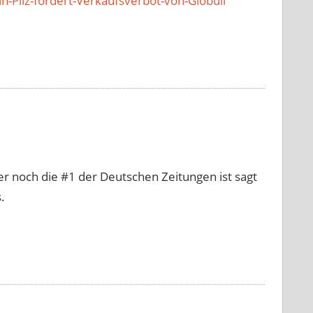
-Pilz-fordert-Verkaufsverbot-von-Globuli
er noch die #1 der Deutschen Zeitungen ist sagt
.