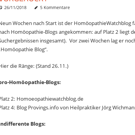
26/11/2018
Christian J. Becker
Uncategorized
5 Kommentare
Neun Wochen nach Start ist der HomöopathieWatchblog f
nach Homöopathie-Blogs angekommen: auf Platz 2 liegt der
Suchergebnissen insgesamt). Vor zwei Wochen lag er noc
„Homöopathie Blog“.
Hier die Ränge: (Stand 26.11.)
pro-Homöopathie-Blogs:
Platz 2: Homoeopathiewatchblog.de
Platz 4: Blog Provings.info von Heilpraktiker Jörg Wichman
Indifferente Blogs: