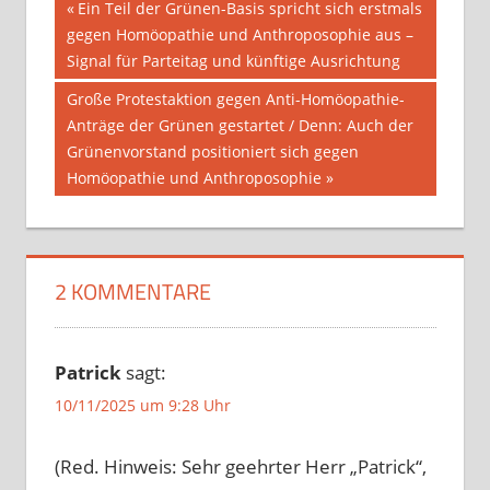
Beitragsnavigation
Vorheriger
Ein Teil der Grünen-Basis spricht sich erstmals
Beitrag:
gegen Homöopathie und Anthroposophie aus –
Signal für Parteitag und künftige Ausrichtung
Nächster
Große Protestaktion gegen Anti-Homöopathie-
Beitrag:
Anträge der Grünen gestartet / Denn: Auch der
Grünenvorstand positioniert sich gegen
Homöopathie und Anthroposophie
2 KOMMENTARE
Patrick
sagt:
10/11/2025 um 9:28 Uhr
(Red. Hinweis: Sehr geehrter Herr „Patrick“,