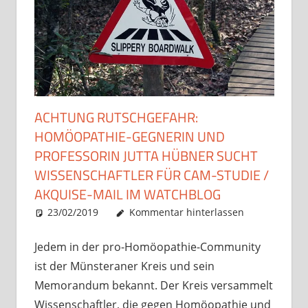
ACHTUNG RUTSCHGEFAHR:
HOMÖOPATHIE-GEGNERIN UND
PROFESSORIN JUTTA HÜBNER SUCHT
WISSENSCHAFTLER FÜR CAM-STUDIE /
AKQUISE-MAIL IM WATCHBLOG
23/02/2019
Christian J. Becker
Allgemein
Kommentar hinterlassen
Jedem in der pro-Homöopathie-Community
ist der Münsteraner Kreis und sein
Memorandum bekannt. Der Kreis versammelt
Wissenschaftler, die gegen Homöopathie und