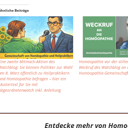
Ähnliche Beiträge
Eine zweite Mitmach-Aktion des
Homöopathie vor der stille
Watchblog: Sie können Politiker zur Wahl
Weckruf des Watchblog an 
am 8. März öffentlich zu Heilpraktikern
Homöopathie-Gemeinschaf
und Homöopathie befragen – hier ein
Mustertext für Sie mit
Abgeordnetenwatch inkl. Anleitung
Entdecke mehr von Homo