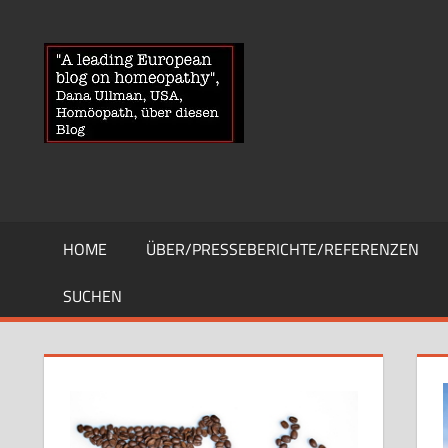
Zum
Inhalt
HOMOEOPA
News
springen
über
Homöopathie
und
ein
Auge
auf
die
HOME
ÜBER/PRESSEBERICHTE/REFERENZEN
Globuli-
Gegner
SUCHEN