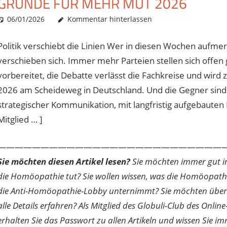
RÜNDE FÜR MEHR MUT 2026
06/01/2026
Christian J. Becker
Allgemein
Kommentar hinterlassen
Politik verschiebt die Linien Wer in diesen Wochen aufmerk
verschieben sich. Immer mehr Parteien stellen sich offen 
vorbereitet, die Debatte verlässt die Fachkreise und wird
2026 am Scheideweg in Deutschland. Und die Gegner sind p
strategischer Kommunikation, mit langfristig aufgebauten 
Mitglied … ]
———————————————————————————
Sie möchten diesen Artikel lesen?
Sie möchten immer gut inf
die Homöopathie tut? Sie wollen wissen, was die Homöopath
die Anti-Homöopathie-Lobby unternimmt? Sie möchten über di
alle Details erfahren? Als Mitglied des Globuli-Club des O
erhalten Sie das Passwort zu allen Artikeln und wissen Sie im