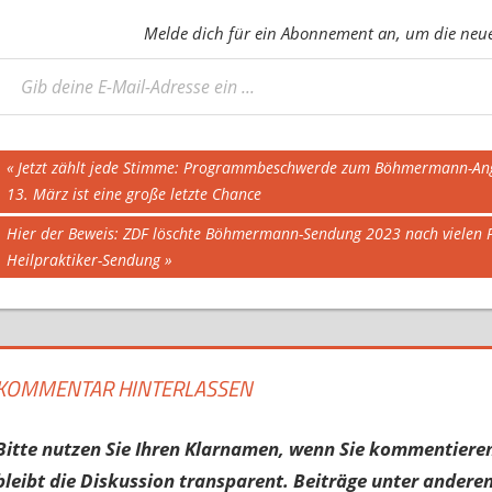
Melde dich für ein Abonnement an, um die neues
eine E-Mail-Adresse ein ...
Beitragsnavigation
Vorheriger
Jetzt zählt jede Stimme: Programmbeschwerde zum Böhmermann-Angrif
Beitrag:
13. März ist eine große letzte Chance
Nächster
Hier der Beweis: ZDF löschte Böhmermann-Sendung 2023 nach vielen
Beitrag:
Heilpraktiker-Sendung
KOMMENTAR HINTERLASSEN
Bitte nutzen Sie Ihren Klarnamen, wenn Sie kommentieren
bleibt die Diskussion transparent. Beiträge unter anderen