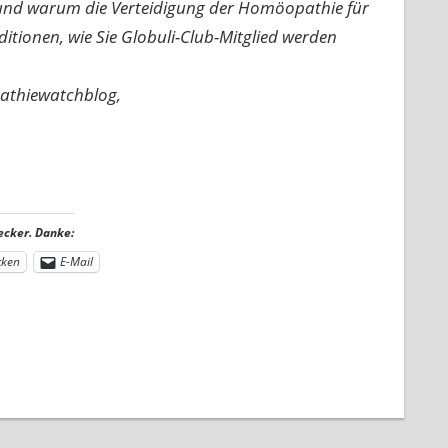
n und warum die Verteidigung der Homöopathie für
nditionen, wie Sie Globuli-Club-Mitglied werden
pathiewatchblog,
ecker. Danke:
cken
E-Mail