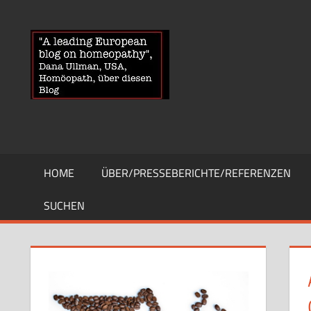
Zum
Inhalt
HOMOEOPA
News
springen
über
Homöopathie
und
ein
Auge
auf
die
HOME
ÜBER/PRESSEBERICHTE/REFERENZEN
Globuli-
Gegner
SUCHEN