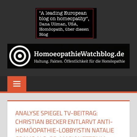
Zum
HOMOE
Inhalt
springen
News
über
Homöopathie
und
ein
Auge
auf
die
Globuli-
ANALYSE SPIEGEL TV-BEITRAG:
Gegner
CHRISTIAN BECKER ENTLARVT ANTI-
HOMÖOPATHIE-LOBBYISTIN NATALIE