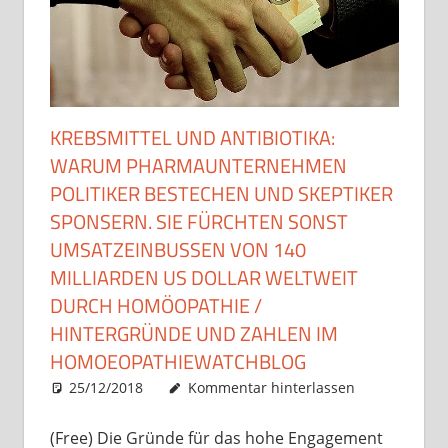
KREBSMITTEL UND ANTIBIOTIKA:
WARUM PHARMAUNTERNEHMEN
POLITIKER BESTECHEN UND SKEPTIKER
SPONSERN. SIE FÜRCHTEN SONST
UMSATZEINBUSSEN VON 140 M
ILLIARDEN US DOLLAR WELTWEIT D
URCH HOMÖOPATHIE / H
INTERGRÜNDE UND ZAHLEN IM H
OMOEOPATHIEWATCHBLOG
25/12/2018
Christian J. Becker
Allgemein
Kommentar hinterlassen
(Free) Die Gründe für das hohe Engagement