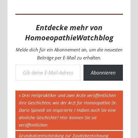
Entdecke mehr von
HomoeopathieWatchblog
Melde dich für ein Abonnement an, um die neuesten
Beiträge per E-Mail zu erhalten.
Gib deine E-Mail-Adresse ein ...
Abonnieren
Beitragsnavigation
Vorheriger
Drei Heilpraktiker und zwei Ärzte veröffentlichen
Beitrag:
ihre Geschichten, wie der Arzt für Homöopathie Dr.
Dario Spinedi sie inspirierte / Haben auch Sie eine
ähnliche Geschichte? Hier können Sie sie
veröffentlichen
Nächster
Grundsatzentscheidung zur Zusatzbezeichnung