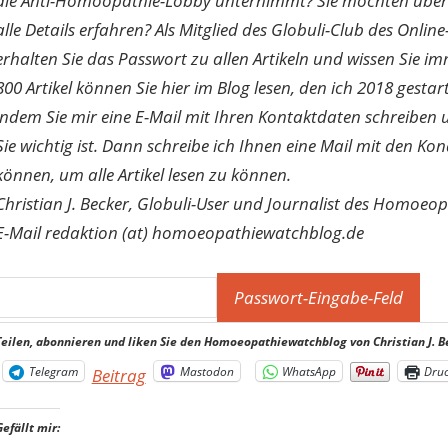
die Anti-Homöopathie-Lobby unternimmt? Sie möchten über di
alle Details erfahren? Als Mitglied des Globuli-Club des O
erhalten Sie das Passwort zu allen Artikeln und wissen Sie im
800 Artikel können Sie hier im Blog lesen, den ich 2018 gesta
indem Sie mir eine E-Mail mit Ihren Kontaktdaten schreibe
Sie wichtig ist. Dann schreibe ich Ihnen eine Mail mit den Ko
können, um alle Artikel lesen zu können.
Christian J. Becker, Globuli-User und Journalist des Homoeo
E-Mail redaktion (at) homoeopathiewatchblog.de
Teilen, abonnieren und liken Sie den Homoeopathiewatchblog von Christian J. B
Telegram
Mastodon
WhatsApp
Dru
Beitrag
Gefällt mir: