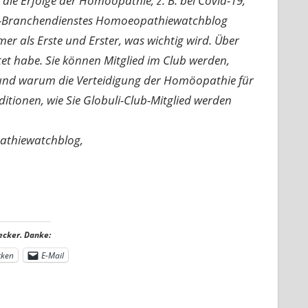
e Erfolge der Homöopathie, z. B. bei Covid-19,
nline-Branchendienstes Homoeopathiewatchblog
mer als Erste und Erster, was wichtig wird. Über
rtet habe. Sie können Mitglied im Club werden,
n und warum die Verteidigung der Homöopathie für
nditionen, wie Sie Globuli-Club-Mitglied werden
pathiewatchblog,
ecker. Danke:
cken
E-Mail