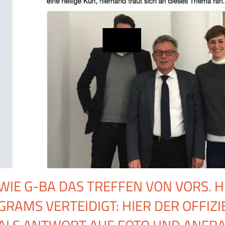
WIE G-BA DAS TREFFEN VON VORS. 
GRAMS VERTEIDIGT: HIER DER OFFIZI