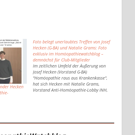
Foto belegt unerlaubtes Treffen von Josef
Hecken (G-BA) und Natalie Grams: Foto
exklusiv im Homöopathiewatchblog –
demnächst für Club-Mitglieder
Im zeitlichen Umfeld der Äußerung von
Josef Hecken (Vorstand G-BA)
"Homöopathie raus aus Krankenkasse",
hat sich Hecken mit Natalie Grams,
zender Hecken
Vorstand Anti-Homöopathie-Lobby INH,
thie-
getroffen. Hecken ist als Vorstand zur
Unabhängikeit verpflichtet. Daher hat der
Gesetzgeber vorgesehen, dass sich der G-
BA-Chef nicht zu Hinterzimmer-Treffen
mit Lobbyisten verabredet. Hecken hatte
im September…