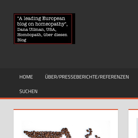
Zum
Inhalt
HOMOEOPA
News
springen
über
Homöopathie
und
ein
Auge
auf
die
HOME
ÜBER/PRESSEBERICHTE/REFERENZEN
Globuli-
Gegner
SUCHEN