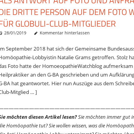
ALS ANTWORT AUF FOTO UND ANFR
DIE DRITTE PERSON AUF DEM FOTO WI
FÜR GLOBULI-CLUB-MITGLIEDER
28/01/2019
Christian J. Becker
Allgemein
Kommentar hinterlassen
Im September 2018 hat sich der Gemeinsame Bundesaussc
Homöopathie-Lobbyistin Natalie Grams getroffen. Stolz ha
das Foto hatte der HomoeopathieWatchblog aufmerksam ge
Heilpraktiker an den G-BA geschrieben und um Aufklärun
G-BA hat geantwortet. Hier nun Auszüge aus dem Schreiben
Club-Mitglied … ]
———————————————————————————
Sie möchten diesen Artikel lesen?
Sie möchten immer gut inf
die Homöopathie tut? Sie wollen wissen, was die Homöopath