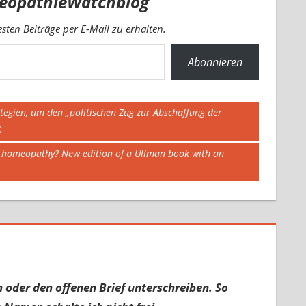
eopathieWatchblog
ten Beiträge per E-Mail zu erhalten.
Abonnieren
tegien, um den „politischen Zug zur Abschaffung der
K
 on homeopathy? New edition of a Ullman book with an
 oder den offenen Brief unterschreiben. So