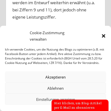
werden im Entwurf weiterhin erwähnt (u.a.
bei Ziffern 9 und 11), dort jedoch ohne
eigene Leistungsziffer.
Ich bitte den Fehler zu entschuldigen.
Cookie-Zustimmung
verwalten
Christian J. Becker
Ich verwende Cookies, um die Nutzung des Blogs zu optimieren (z.B. mit
Facebook-Button unter jedem Artikel). Ihre aktive Zustimmung zu bzw.
Einschränkung der Cookies ist erforderlich (BGH Urteil vom 28.5.20 für
Cookie-Nutzung auf Webseiten, I ZR 7/16). Danke für Ihr Verständnis.
6 FALLBERICHTE HOMÖOPATHIE GEGEN
Akzeptieren
CORONAVIRUS:
Ablehnen
Homöopathikum P.
für 63-jährige
Einstellungen anzeigen
Patientin mit Covid-19 und Brustkrebs.
Hier klicken, um Blog-Artikel
per E-Mail zu abonnieren
Ergebnis: nur 2 Tage leichte Temperatur