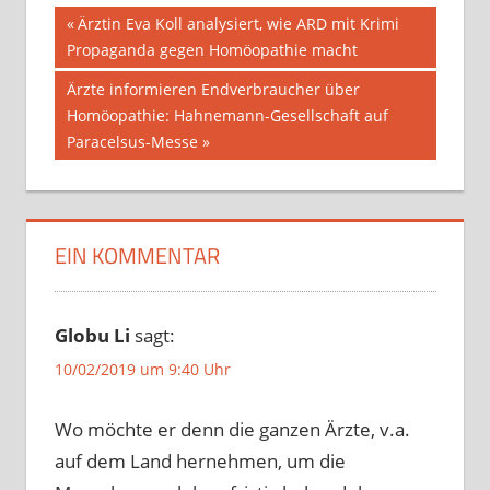
Beitragsnavigation
Vorheriger
Ärztin Eva Koll analysiert, wie ARD mit Krimi
Beitrag:
Propaganda gegen Homöopathie macht
Nächster
Ärzte informieren Endverbraucher über
Beitrag:
Homöopathie: Hahnemann-Gesellschaft auf
Paracelsus-Messe
EIN KOMMENTAR
Globu Li
sagt:
10/02/2019 um 9:40 Uhr
Wo möchte er denn die ganzen Ärzte, v.a.
auf dem Land hernehmen, um die