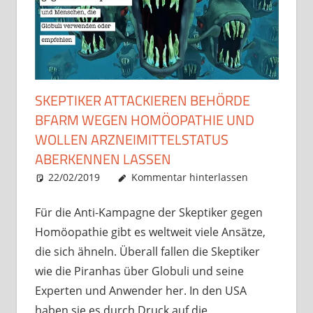
SKEPTIKER ATTACKIEREN BEHÖRDE
BFARM WEGEN HOMÖOPATHIE UND
WOLLEN ARZNEIMITTELSTATUS
ABERKENNEN LASSEN
22/02/2019
Christian J. Becker
Allgemein
Kommentar hinterlassen
Für die Anti-Kampagne der Skeptiker gegen
Homöopathie gibt es weltweit viele Ansätze,
die sich ähneln. Überall fallen die Skeptiker
wie die Piranhas über Globuli und seine
Experten und Anwender her. In den USA
haben sie es durch Druck auf die