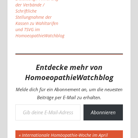
der Verbände /
Schriftliche
Stellungnahme der
Kassen zu Wahltarifen
und TSVG im
HomoeopathieWatchblog
Entdecke mehr von
HomoeopathieWatchblog
Melde dich für ein Abonnement an, um die neuesten
Beiträge per E-Mail zu erhalten.
Gib deine E-Mail-Adresse ein ...
Abonnieren
Beitragsnavigation
Vorheriger
Internationale Homöopathie-Woche im April