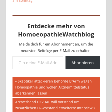
am Sonntag
Entdecke mehr von
HomoeopathieWatchblog
Melde dich für ein Abonnement an, um die
neuesten Beiträge per E-Mail zu erhalten.
Gib deine E-Mail-Adresse ein ...
Abonnieren
Beitragsnavigation
Vorheriger
Skeptiker attackieren Behörde BfArm wegen
Beitrag:
Homöopathie und wollen Arzneimittelstatus
aberkennen lassen
Nächster
Arztverband DZVHAE will Vorstand um
Beitrag:
zusätzlichen PR-Vorstand erweitern: Interview