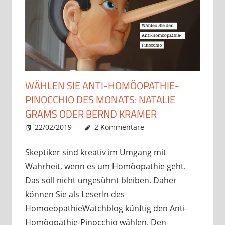
WÄHLEN SIE ANTI-HOMÖOPATHIE-
PINOCCHIO DES MONATS: NATALIE
GRAMS ODER BERND KRAMER
22/02/2019
Christian J. Becker
Uncategorized
2 Kommentare
Skeptiker sind kreativ im Umgang mit
Wahrheit, wenn es um Homöopathie geht.
Das soll nicht ungesühnt bleiben. Daher
können Sie als LeserIn des
HomoeopathieWatchblog künftig den Anti-
Homöopathie-Pinocchio wählen. Den