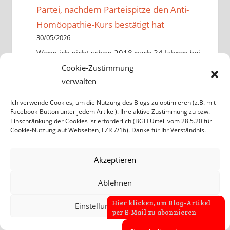
Partei, nachdem Parteispitze den Anti-
Homöopathie-Kurs bestätigt hat
30/05/2026
Wenn ich nicht schon 2018 nach 34 Jahren bei
Den Grünen ausgetreten wäre, als Anton
Cookie-Zustimmung
Hofreiter den Umweltschutz gegen die…
verwalten
Ich verwende Cookies, um die Nutzung des Blogs zu optimieren (z.B. mit
Heinz Jürgen Schmidt
zu
Erste
Facebook-Button unter jedem Artikel). Ihre aktive Zustimmung zu bzw.
Meinungsumfrage untersucht: Hätte die
Einschränkung der Cookies ist erforderlich (BGH Urteil vom 28.5.20 für
Cookie-Nutzung auf Webseiten, I ZR 7/16). Danke für Ihr Verständnis.
Regierung eine Mehrheit für das GKV-Aus
der Homöopathie bei Bürgern? Spoiler:
Akzeptieren
Nein
15/05/2026
Ablehnen
Es ist schön, dass sich die Mehrheit der
Hier klicken, um Blog-Artikel
Vefragten gegen die Abschaffung
Einstellungen anzeigen
per E-Mail zu abonnieren
homöopathischer Leistungen aus der GKV