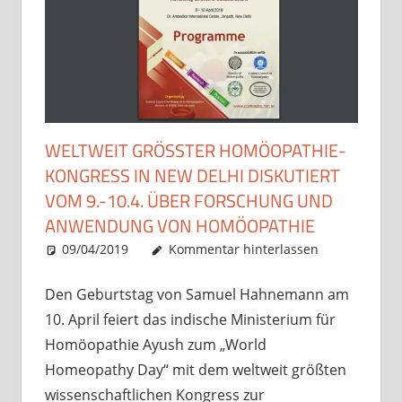
WELTWEIT GRÖSSTER HOMÖOPATHIE-K
ONGRESS IN NEW DELHI DISKUTIERT V
OM 9.-10.4. ÜBER FORSCHUNG UND A
NWENDUNG VON HOMÖOPATHIE
09/04/2019
Christian J. Becker
Allgemein
Kommentar hinterlassen
Den Geburtstag von Samuel Hahnemann am
10. April feiert das indische Ministerium für
Homöopathie Ayush zum „World
Homeopathy Day“ mit dem weltweit größten
wissenschaftlichen Kongress zur