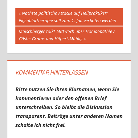
Beitragsnavigation
Vorheriger
Nächste politische Attacke auf Heilpraktiker:
Beitrag:
Eigenbluttherapie soll zum 1. Juli verboten werden
Nächster
Maischberger talkt Mittwoch über Homöopathie /
Beitrag:
Gäste: Grams und Hilpert-Mühlig
KOMMENTAR HINTERLASSEN
Bitte nutzen Sie Ihren Klarnamen, wenn Sie
kommentieren oder den offenen Brief
unterschreiben. So bleibt die Diskussion
transparent. Beiträge unter anderen Namen
schalte ich nicht frei.