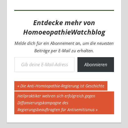
Entdecke mehr von
HomoeopathieWatchblog
Melde dich für ein Abonnement an, um die neuesten
Beiträge per E-Mail zu erhalten.
Gib deine E-Mail-Adresse ein ...
Abonnieren
Beitragsnavigation
Vorheriger
Die Anti-Homöopathie-Regierung ist Geschichte
Beitrag:
Nächster
Heilpraktiker wehren sich erfolgreich gegen
Beitrag:
Diffamierungskampagne des
Regierungsbeauftragten für Antisemitismus