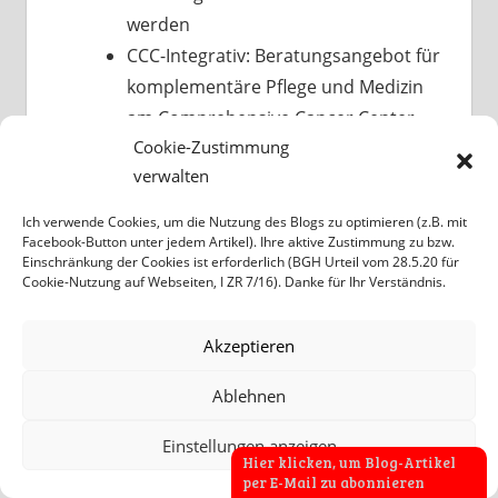
werden
CCC-Integrativ
: Beratungsangebot für
komplementäre Pflege und Medizin
am Comprehensive Cancer Center
Cookie-Zustimmung
Tübingen-Stuttgart – Tumorzentrum
verwalten
am Universitätsklinikum Tübingen:
Beratung zu Komplementärmedizin
Ich verwende Cookies, um die Nutzung des Blogs zu optimieren (z.B. mit
als Ergänzung zur konventionellen
Facebook-Button unter jedem Artikel). Ihre aktive Zustimmung zu bzw.
Einschränkung der Cookies ist erforderlich (BGH Urteil vom 28.5.20 für
Behandlung insbesondere zur
Cookie-Nutzung auf Webseiten, I ZR 7/16). Danke für Ihr Verständnis.
Linderung der Nebenwirkungen einer
Chemo-Therapie.
Akzeptieren
In Baden-Württemberg ist
Ablehnen
Komplementärmedizin tief verankert – sowohl
Einstellungen anzeigen
in der Forschung als auch im medizinischen
Hier klicken, um Blog-Artikel
per E-Mail zu abonnieren
Alltag (Ärztliche Versorgung, Pflege).