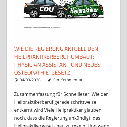
WIE DIE REGIERUNG AKTUELL DEN
HEILPRAKTIKERBERUF UMBAUT:
PHYSICIAN ASSISTANT UND NEUES
OSTEOPATHIE-GESETZ
04/03/2026
Christian J. Becker
Allgemein
Ein Kommentar
Zusammenfassung für Schnellleser: Wie der
Heilpraktikerberuf gerade schrittweise
entkernt wird Viele Heilpraktiker glauben
noch, dass die Regierung ankündigt, das
Heilpraktikergesetz neu zu regeln. Und wenn