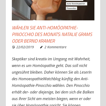
WÄHLEN SIE ANTI-HOMÖOPATHIE-
PINOCCHIO DES MONATS: NATALIE GRAMS
ODER BERND KRAMER
22/02/2019
Christian J. Becker
Uncategorized
2 Kommentare
Skeptiker sind kreativ im Umgang mit Wahrheit,
wenn es um Homöopathie geht. Das soll nicht
ungesühnt bleiben. Daher können Sie als LeserIn
des HomoeopathieWatchblog künftig den Anti-
Homöopathie-Pinocchio wählen. Den Pinocchio
erhält der- oder diejenige, bei dem sich die Balken
aus Ihrer Sicht am meisten biegen, wenn er oder
sie über Homöopathie spricht. Sie können