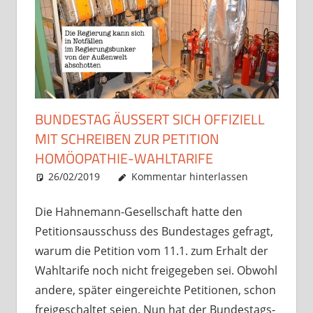
BUNDESTAG ÄUSSERT SICH OFFIZIELL M
IT SCHREIBEN ZUR PETITION H
OMÖOPATHIE-WAHLTARIFE
26/02/2019
Christian J. Becker
Allgemein
Kommentar hinterlassen
Die Hahnemann-Gesellschaft hatte den
Petitionsausschuss des Bundestages gefragt,
warum die Petition vom 11.1. zum Erhalt der
Wahltarife noch nicht freigegeben sei. Obwohl
andere, später eingereichte Petitionen, schon
freigeschaltet seien. Nun hat der Bundestags-