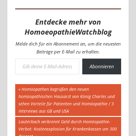
Entdecke mehr von
HomoeopathieWatchblog
Melde dich für ein Abonnement an, um die neuesten
Beiträge per E-Mail zu erhalten.
Gib deine E-Mail-Adresse ein ...
Abonnieren
Beitragsnavigation
Vorheriger
Homöopathen begrüßen den neuen
Beitrag:
homöopathischen Hausarzt von König Charles und
sehen Vorteile für Patienten und Homöopathie / 3
Interviews aus GB und USA
Nächster
Lauterbach verbrennt Geld durch Homöopathie-
Beitrag:
Verbot: Kostenexplosion für Krankenkassen um 300