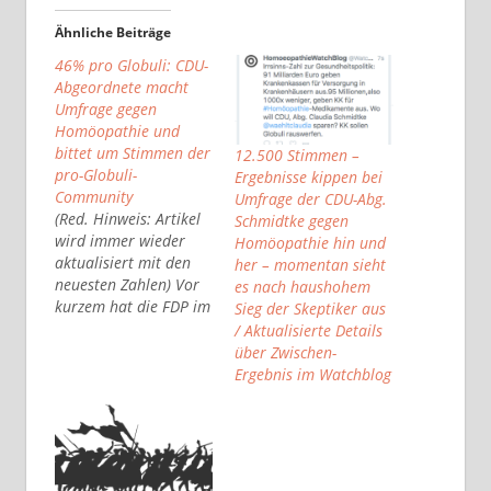
Ähnliche Beiträge
46% pro Globuli: CDU-
Abgeordnete macht
Umfrage gegen
Homöopathie und
bittet um Stimmen der
12.500 Stimmen –
pro-Globuli-
Ergebnisse kippen bei
Community
Umfrage der CDU-Abg.
(Red. Hinweis: Artikel
Schmidtke gegen
wird immer wieder
Homöopathie hin und
aktualisiert mit den
her – momentan sieht
neuesten Zahlen) Vor
es nach haushohem
kurzem hat die FDP im
Sieg der Skeptiker aus
Bundestag eine
/ Aktualisierte Details
Kampagne gegen
über Zwischen-
Heilpraktiker
Ergebnis im Watchblog
gestartet. Aktuell
schließt sich die CDU
an und startet eine
Kampagne gegen die
Homöopathie. Als