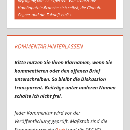
Nächster
Befragung von 12 Experten: Wie schätzt die
Beitrag:
Homöopathie-Branche sich selbst, die Globuli-
Gegner und die Zukunft ein?
KOMMENTAR HINTERLASSEN
Bitte nutzen Sie Ihren Klarnamen, wenn Sie
kommentieren oder den offenen Brief
unterschreiben. So bleibt die Diskussion
transparent. Beiträge unter anderen Namen
schalte ich nicht frei.
Jeder Kommentar wird vor der
Veröffentlichung geprüft. Maßstab sind die
Kommentarregeln (
Link
) und die DSGVO-