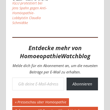
Startpunkt setzt die
IGLU protestiert bei
Bundestagsabgeordnete
Jens Spahn gegen Anti-
Claudia Schmidtke
Homöopathie-
(Ärztin, Mitglied im
Lobbyistin Claudia
Gesundheitsausschuss)
Schmidtke
eine Meinungsumfrage
auf…
Entdecke mehr von
HomoeopathieWatchblog
Melde dich für ein Abonnement an, um die neuesten
Beiträge per E-Mail zu erhalten.
Gib deine E-Mail-Adresse ein ...
Abonnieren
Beitragsnavigation
Vorheriger
Presseschau über Homöopathie
Beitrag: