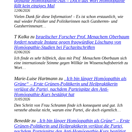
geplante Homöopathie-Aus – Doch das Wort Homöopathie
fällt kein einziges Mal
12/06/2026
Vielen Dank für diese Information! - Es ist schon erstaunlich, wie
mal wieder Politiker und Politikerinnen nach Gutsherren- und
Gutsherrinnenart…
T Kalka
zu
Israelischer Forscher Prof. Menachem Oberbaum
fordert neutrale Instanz gegen fragwürdige Löschung von
Homöopathie-Studien bei Fachzeitschriften
02/06/2026
Ich finde es sehr hilfreich, dass mit Prof. Menachem Oberbaum sich
eine internationale Stimme gegen Willkür im Wissenschaftsbetrieb zu
Wort…
Marie-Luise Hartmann
zu
„Ich bin länger Homöopathin als
Grüne“ – Erste Grünen-Politikerin und Heilpraktikerin
verlässt die Partei, nachdem Parteispitze den Anti-
Homöopathie-Kurs bestätigt hat
31/05/2026
Den Schritt von Frau Schramm finde ich konsequent und gut. Ich
verstehe absolut nicht, warum eine Partei, die doch eigentlich…
Benedde
zu
„Ich bin länger Homöopathin als Grüne“ – Erste
Grünen-Politikerin und Heilpraktikerin verlässt die Partei,
nachdem Parteispitze den Anti-Homöopathie-Kurs bestätigt