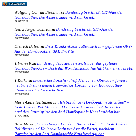
FOXLOAD.COM
Wolfgang Conrad Eisenhut
zu
Bundestag beschließt GKV-Aus der
Homöopathie: Die Ausgrenzung wird zum Gesetz
11/07/2026
Heinz Jürgen Schmidt
zu
Bundestag beschließt GKV-Aus der
Homöopathie: Die Ausgrenzung wird zum Gesetz
10/07/2026
Dietrich Balser
zu
Erste Krankenkasse äußert sich zum geplanten GKV-
Aus der Homöopathie: BKK ProVita
15/06/2026
Tilmann K
zu
Bundestag debattiert erstmals über das geplante
Homöopathie-Aus – Doch das Wort Homöopathie fällt kein einziges Mal
12/06/2026
T Kalka
zu
Israelischer Forscher Prof. Menachem Oberbaum fordert
neutrale Instanz gegen fragwürdige Löschung von Homöopathie-
Studien bei Fachzeitschriften
02/06/2026
Marie-Luise Hartmann
zu
„Ich bin länger Homöopathin als Grüne“ –
Erste Grünen-Politikerin und Heilpraktikerin verlässt die Partei,
nachdem Parteispitze den Anti-Homöopathie-Kurs bestätigt hat
31/05/2026
Benedde
zu
„Ich bin länger Homöopathin als Grüne“ – Erste Grünen-
Politikerin und Heilpraktikerin verlässt die Partei, nachdem
Parteispitze den Anti-Homöopathie-Kurs bestätigt hat