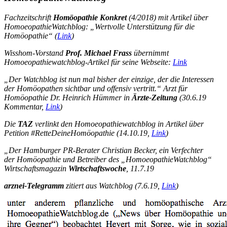
Fachzeitschrift
Homöopathie Konkret
(4/2018) mit Artikel über
HomoeopathieWatchblog: „Wertvolle Unterstützung für die
Homöopathie“ (
Link
)
Wisshom-Vorstand
Prof. Michael Frass
übernimmt
Homoeopathiewatchblog-Artikel für seine Webseite:
Link
„Der Watchblog ist nun mal bisher der einzige, der die Interessen
der Homöopathen sichtbar und offensiv vertritt.“
Arzt für
Homöopathie Dr. Heinrich Hümmer in
Ärzte-Zeitung
(30.6.19
Kommentar,
Link
)
Die
TAZ
verlinkt den Homoeopathiewatchblog in Artikel über
Petition #RetteDeineHomöopathie (14.10.19,
Link
)
„Der Hamburger PR-Berater Christian Becker, ein Verfechter
der Homöopathie und Betreiber des „HomoeopathieWatchblog“
Wirtschaftsmagazin
Wirtschaftswoche
, 11.7.19
arznei-Telegramm
zitiert aus Watchblog (7.6.19,
Link
)