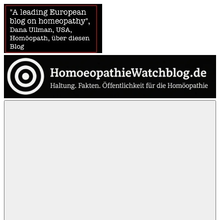
Zum
Inhalt
springen
HomoeopathieWatchblog
News
über
Homöopathie
und
ein
Auge
auf
die
Globuli-
Gegner