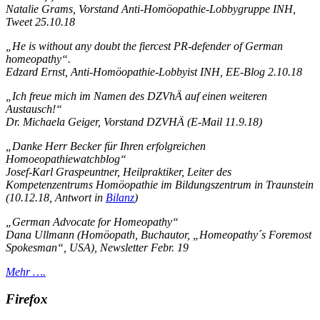
Natalie Grams, Vorstand Anti-Homöopathie-Lobbygruppe INH,
Tweet 25.10.18
„He is without any doubt the fiercest PR-defender of German
homeopathy“.
Edzard Ernst, Anti-Homöopathie-Lobbyist INH, EE-Blog 2.10.18
„
Ich freue mich im Namen des DZVhÄ auf einen weiteren
Austausch!“
Dr. Michaela Geiger, Vorstand DZVHÄ (E-Mail 11.9.18)
„
Danke Herr Becker für Ihren erfolgreichen
Homoeopathiewatchblog
“
Josef-Karl Graspeuntner, Heilpraktiker, Leiter des
Kompetenzentrums Homöopathie im Bildungszentrum in Traunstein
(10.12.18, Antwort in
Bilanz
)
„German Advocate for Homeopathy“
Dana Ullmann (Homöopath, Buchautor, „Homeopathy´s Foremost
Spokesman“, USA), Newsletter Febr. 19
Mehr ….
Firefox