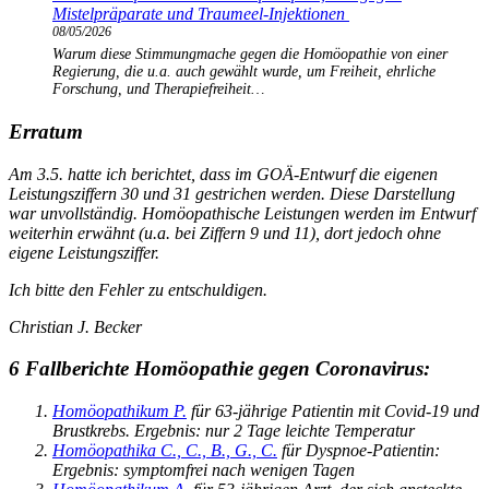
Mistelpräparate und Traumeel-Injektionen
08/05/2026
Warum diese Stimmungmache gegen die Homöopathie von einer
Regierung, die u.a. auch gewählt wurde, um Freiheit, ehrliche
Forschung, und Therapiefreiheit…
Erratum
Am 3.5. hatte ich berichtet, dass im GOÄ-Entwurf die eigenen
Leistungsziffern 30 und 31 gestrichen werden. Diese Darstellung
war unvollständig. Homöopathische Leistungen werden im Entwurf
weiterhin erwähnt (u.a. bei Ziffern 9 und 11), dort jedoch ohne
eigene Leistungsziffer.
Ich bitte den Fehler zu entschuldigen.
Christian J. Becker
6 Fallberichte Homöopathie gegen Coronavirus:
Homöopathikum P.
für 63-jährige Patientin mit Covid-19 und
Brustkrebs. Ergebnis: nur 2 Tage leichte Temperatur
Homöopathika C., C., B., G., C.
für Dyspnoe-Patientin:
Ergebnis: symptomfrei nach wenigen Tagen