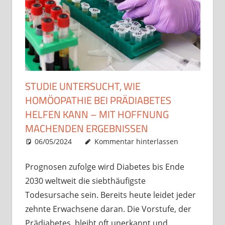
STUDIE UNTERSUCHT, WIE
HOMÖOPATHIE BEI PRÄDIABETES
HELFEN KANN – MIT HOFFNUNG
MACHENDEN ERGEBNISSEN
06/05/2024
Christian J. Becker
Allgemein
Kommentar hinterlassen
Prognosen zufolge wird Diabetes bis Ende
2030 weltweit die siebthäufigste
Todesursache sein. Bereits heute leidet jeder
zehnte Erwachsene daran. Die Vorstufe, der
Prädiabetes, bleibt oft unerkannt und