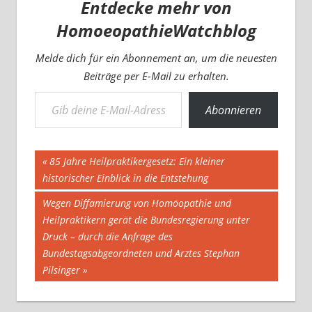
Entdecke mehr von
HomoeopathieWatchblog
Melde dich für ein Abonnement an, um die neuesten
Beiträge per E-Mail zu erhalten.
Gib deine E-Mail-Adresse ein ...
Abonnieren
Beitragsnavigation
Vorheriger
85 Jahre Heilpraktikergesetz: Ein kleiner
Beitrag:
historischer Einblick in die Entstehung
Nächster
Wegen Diffamierung von Homöopathie und
Beitrag:
Heilpraktikern gerät die Bundesregierung unter
Druck – durch die Anfrage des
Bundestagsabgeordneten und Arztes Stephan
Pilsinger