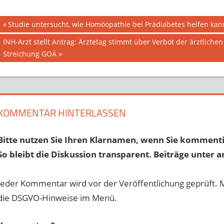
Beitragsnavigation
Vorheriger
Studie untersucht, wie Homöopathie bei Prädiabetes helfen ka
Beitrag:
Nächster
INH-Arzt stellt Antrag: Ärztetag stimmt über Verbot der ärztliche
Beitrag:
Streichung GOÄ
KOMMENTAR HINTERLASSEN
Bitte nutzen Sie Ihren Klarnamen, wenn Sie kommenti
So bleibt die Diskussion transparent. Beiträge unter a
Jeder Kommentar wird vor der Veröffentlichung geprüft. 
die DSGVO-Hinweise im Menü.