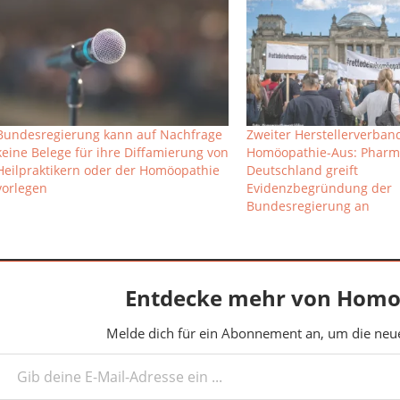
Bundesregierung kann auf Nachfrage
Zweiter Herstellerverband 
keine Belege für ihre Diffamierung von
Homöopathie-Aus: Pharm
Heilpraktikern oder der Homöopathie
Deutschland greift
vorlegen
Evidenzbegründung der
Bundesregierung an
Entdecke mehr von Homo
Melde dich für ein Abonnement an, um die neues
deine E-Mail-Adresse ein ...