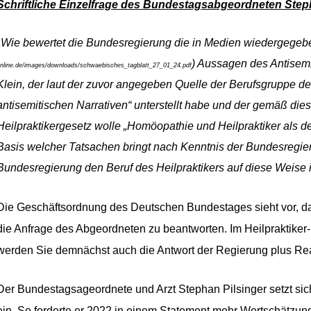
Schriftliche Einzelfrage des Bundestagsabgeordneten Step
„
Wie bewertet die Bundesregierung die in Medien wiedergegeb
) Aussagen des Antisemi
nline.de/images/downloads/schwaebisches_tagblatt_27_01_24.pdf
Klein, der laut der zuvor angegeben Quelle der Berufsgruppe der
antisemitischen Narrativen“ unterstellt habe und der gemäß die
Heilpraktikergesetz wolle „Hom
ö
opathie und Heilpraktiker als d
Basis welcher Tatsachen bringt nach Kenntnis der Bundesregieru
Bundesregierung den Beruf des Heilpraktikers auf diese Weise 
Die Geschäftsordnung des Deutschen Bundestages sieht vor, d
die Anfrage des Abgeordneten zu beantworten. Im Heilpraktik
werden Sie demnächst auch die Antwort der Regierung plus Re
Der Bundestagsageordnete
und Arzt Stephan Pilsinger setzt sic
ein. So forderte er 2022 in einem Statement mehr Wertschätzung 