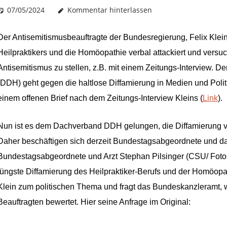
07/05/2024
Christian J. Becker
Uncategorized
Kommentar hinterlassen
Der Antisemitismusbeauftragte der Bundesregierung, Felix Klein
Heilpraktikers und die Homöopathie verbal attackiert und versu
Antisemitismus zu stellen, z.B. mit einem Zeitungs-Interview. 
(DDH) geht gegen die haltlose Diffamierung in Medien und Politik v
einem offenen Brief nach dem Zeitungs-Interview Kleins (
Link
).
Nun ist es dem Dachverband DDH gelungen, die Diffamierung von
Daher beschäftigen sich derzeit Bundestagsabgeordnete und 
Bundestagsabgeordnete und Arzt Stephan Pilsinger (CSU/ Fot
jüngste Diffamierung des Heilpraktiker-Berufs und der Homöopa
Klein zum politischen Thema und fragt das Bundeskanzleramt, 
Beauftragten bewertet. Hier seine Anfrage im Original: