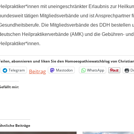
Heilpraktiker*innen mit uneingeschränkter Erlaubnis zur Heilkun
bundesweit tätigen Mitgliedsverbände und ist Ansprechpartner f
Gesundheitsberufe. Die Mitgliedsverbände des DDH bestellen un
deutschen Heilpraktikerverbände (AMK) und die Gebühren- un
Heilpraktiker*innen.
Teilen, abonnieren und liken Sie den Homoeopathiewatchblog von Christian 
Telegram
Mastodon
WhatsApp
D
Beitrag
Gefällt mir:
Ähnliche Beiträge