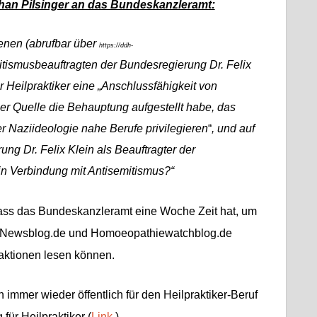
han Pilsinger an das Bundeskanzleramt:
enen (abrufbar über
https://ddh-
tismusbeauftragten der Bundesregierung Dr. Felix
 Heilpraktiker eine „Anschlussfähigkeit von
ser Quelle die Behauptung aufgestellt habe, das
er Naziideologie nahe Berufe privilegieren
“
, und auf
ng Dr. Felix Klein als Beauftragter der
in Verbindung mit Antisemitismus?“
ass das Bundeskanzleramt eine Woche Zeit hat, um
er-Newsblog.de und Homoeopathiewatchblog.de
aktionen lesen können.
h immer wieder öffentlich für den Heilpraktiker-Beruf
für Heilpraktiker (
Link
).