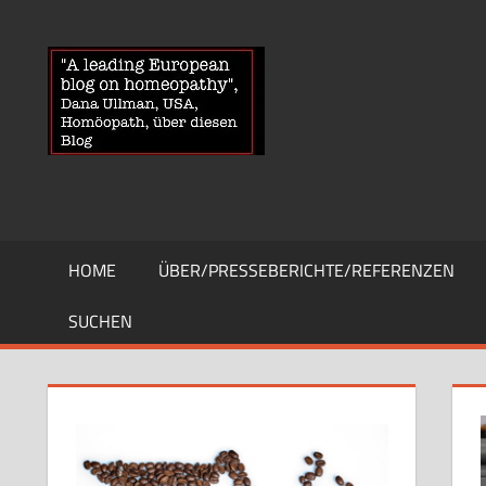
Zum
Inhalt
HOMOEOPA
News
springen
über
Homöopathie
und
ein
Auge
auf
die
HOME
ÜBER/PRESSEBERICHTE/REFERENZEN
Globuli-
Gegner
SUCHEN