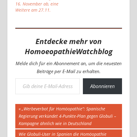
16. November ab, eine
Weitere am 27.11.
Entdecke mehr von
HomoeopathieWatchblog
Melde dich für ein Abonnement an, um die neuesten
Beiträge per E-Mail zu erhalten.
Gib deine E-Mail-Adresse ein ...
Abonnieren
Beitragsnavigation
Vorheriger
„Werbeverbot für Homöopathie“: Spanische
Beitrag:
Regierung verkündet 4-Punkte-Plan gegen Globuli –
Kampagne ähnlich wie in Deutschland
Nächster
Wie Globuli-User in Spanien die Homöopathie