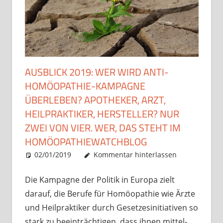
AUSBLICK 2019: WER WIRD ANTI-
HOMÖOPATHIE-KAMPAGNE
ÜBERLEBEN? APOTHEKER, ARZT,
HEILPRAKTIKER, HERSTELLER? NUR
ZWEI VON VIER. WER, DAS STEHT IM
HOMÖOPATHIEWATCHBLOG
02/01/2019
Christian J. Becker
Allgemein
Kommentar hinterlassen
Die Kampagne der Politik in Europa zielt
darauf, die Berufe für Homöopathie wie Ärzte
und Heilpraktiker durch Gesetzesinitiativen so
stark zu beeinträchtigen, dass ihnen mittel-